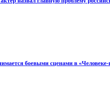
 актер назвал главную проблему российс
имается боевыми сценами в «Человеке-