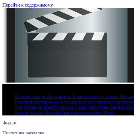
Перейти к содержимому
7 августа, 2026
Человек вождя. Он привил Украине мову и строил Москву 
Василий Дегтярев — легендарный конструктор стрелков
«От турчанок просто тащусь!» Как дагестанец мечтал уех
Актеру Ивану Охлобыстину исполнилось 60 лет
Фильм
Новостная рассылка