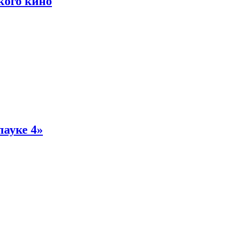
кого кино
пауке 4»