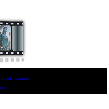
Лазаря Кагановича
урции