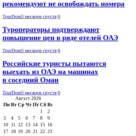
рекомендуют не освобождать номера
TourDom
5 месяцев спустя
0
Туроператоры подтверждают
повышение цен в ряде отелей ОАЭ
TourDom
5 месяцев спустя
0
Российские туристы пытаются
выехать из ОАЭ на машинах
в соседний Оман
TourDom
5 месяцев спустя
0
Август 2026
Пн
Вт
Ср
Чт
Пт
Сб
Вс
1
2
3
4
5
6
7
8
9
10
11
12
13
14
15
16
17
18
19
20
21
22
23