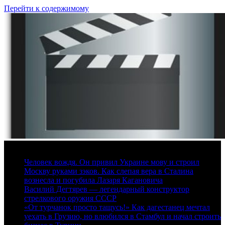
Перейти к содержимому
8 августа, 2026
Человек вождя. Он привил Украине мову и строил
Москву руками зэков. Как слепая вера в Сталина
вознесла и погубила Лазаря Кагановича
Василий Дегтярев — легендарный конструктор
стрелкового оружия СССР
«От турчанок просто тащусь!» Как дагестанец мечтал
уехать в Грузию, но влюбился в Стамбул и начал строить