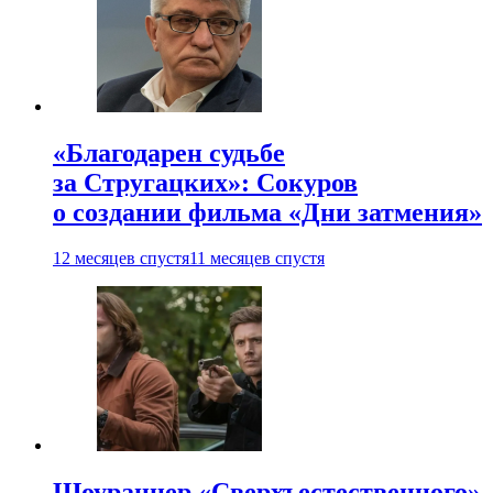
«Благодарен судьбе
за Стругацких»: Сокуров
о создании фильма «Дни затмения»
12 месяцев спустя
11 месяцев спустя
Шоураннер «Сверхъестественного»