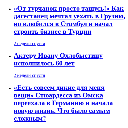
«От турчанок просто тащусь!» Как
дагестанец мечтал уехать в Грузию,
но влюбился в Стамбул и начал
строить бизнес в Турции
2 недели спустя
Актеру Ивану Охлобыстину
исполнилось 60 лет
2 недели спустя
«Есть совсем дикие для меня
вещи» Стюардесса из Омска
переехала в Германию и начала
новую жизнь. Что было самым
сложным?