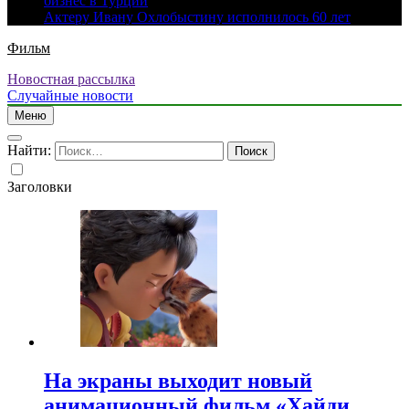
бизнес в Турции
Актеру Ивану Охлобыстину исполнилось 60 лет
Фильм
Новостная рассылка
Случайные новости
Меню
Найти:
Заголовки
На экраны выходит новый
анимационный фильм «Хайди.