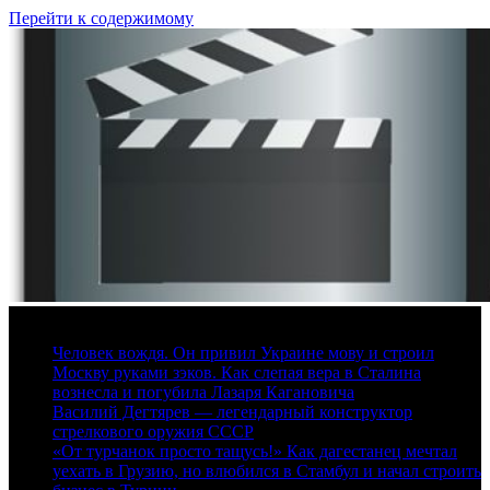
Перейти к содержимому
6 августа, 2026
Человек вождя. Он привил Украине мову и строил
Москву руками зэков. Как слепая вера в Сталина
вознесла и погубила Лазаря Кагановича
Василий Дегтярев — легендарный конструктор
стрелкового оружия СССР
«От турчанок просто тащусь!» Как дагестанец мечтал
уехать в Грузию, но влюбился в Стамбул и начал строить