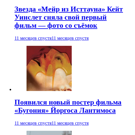
Звезда «Мейр из Исттауна» Кейт
Уинслет сняла свой первый
фильм — фото со съёмок
11 месяцев спустя
11 месяцев спустя
Появился новый постер фильма
«Бугония» Йоргоса Лантимоса
11 месяцев спустя
11 месяцев спустя