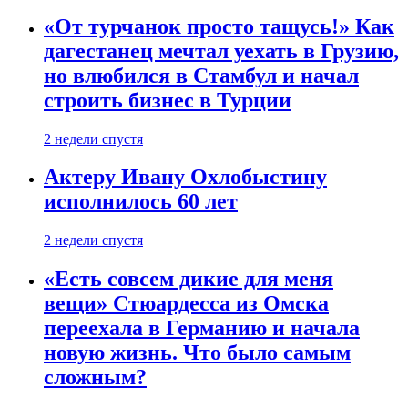
«От турчанок просто тащусь!» Как
дагестанец мечтал уехать в Грузию,
но влюбился в Стамбул и начал
строить бизнес в Турции
2 недели спустя
Актеру Ивану Охлобыстину
исполнилось 60 лет
2 недели спустя
«Есть совсем дикие для меня
вещи» Стюардесса из Омска
переехала в Германию и начала
новую жизнь. Что было самым
сложным?