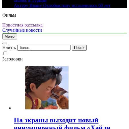
бизнес в Турции
Актеру Ивану Охлобыстину исполнилось 60 лет
Фильм
Новостная рассылка
Случайные новости
Меню
Найти:
Заголовки
На экраны выходит новый
анимационный фильм «Хайди.