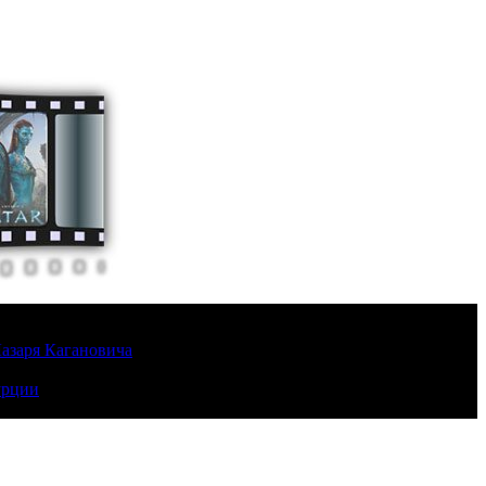
Лазаря Кагановича
урции