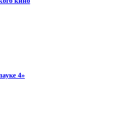
кого кино
пауке 4»