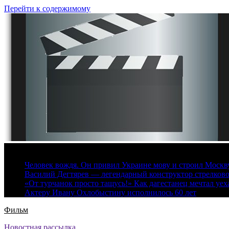
Перейти к содержимому
9 августа, 2026
Человек вождя. Он привил Украине мову и строил Москву 
Василий Дегтярев — легендарный конструктор стрелков
«От турчанок просто тащусь!» Как дагестанец мечтал уех
Актеру Ивану Охлобыстину исполнилось 60 лет
Фильм
Новостная рассылка