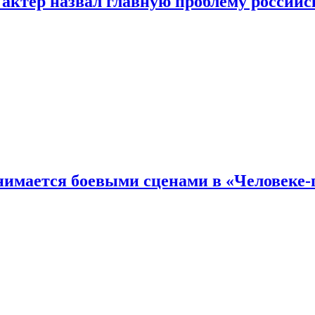
 актер назвал главную проблему российс
имается боевыми сценами в «Человеке-