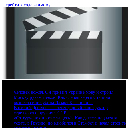
Перейти к содержимому
7 августа, 2026
Человек вождя. Он привил Украине мову и строил
Москву руками зэков. Как слепая вера в Сталина
вознесла и погубила Лазаря Кагановича
Василий Дегтярев — легендарный конструктор
стрелкового оружия СССР
«От турчанок просто тащусь!» Как дагестанец мечтал
уехать в Грузию, но влюбился в Стамбул и начал строить