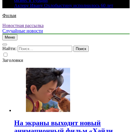
бизнес в Турции
Актеру Ивану Охлобыстину исполнилось 60 лет
Фильм
Новостная рассылка
Случайные новости
Меню
Найти:
Заголовки
На экраны выходит новый
анимационный фильм «Хайди.