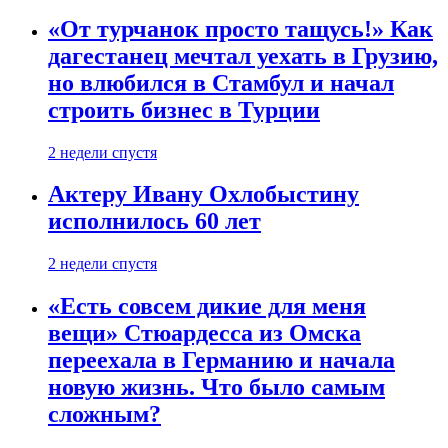
«От турчанок просто тащусь!» Как
дагестанец мечтал уехать в Грузию,
но влюбился в Стамбул и начал
строить бизнес в Турции
2 недели спустя
Актеру Ивану Охлобыстину
исполнилось 60 лет
2 недели спустя
«Есть совсем дикие для меня
вещи» Стюардесса из Омска
переехала в Германию и начала
новую жизнь. Что было самым
сложным?