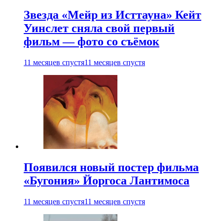
Звезда «Мейр из Исттауна» Кейт
Уинслет сняла свой первый
фильм — фото со съёмок
11 месяцев спустя
11 месяцев спустя
Появился новый постер фильма
«Бугония» Йоргоса Лантимоса
11 месяцев спустя
11 месяцев спустя