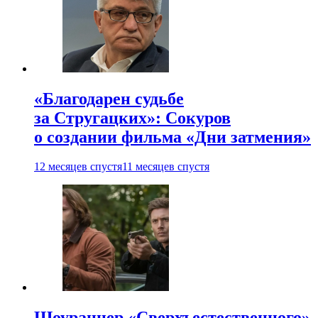
«Благодарен судьбе
за Стругацких»: Сокуров
о создании фильма «Дни затмения»
12 месяцев спустя
11 месяцев спустя
Шоураннер «Сверхъестественного»