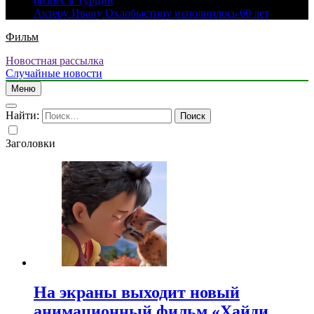
бизнес в Турции
Актеру Ивану Охлобыстину исполнилось 60 лет
Фильм
Новостная рассылка
Случайные новости
Меню
Найти:
Заголовки
На экраны выходит новый
анимационный фильм «Хайди.