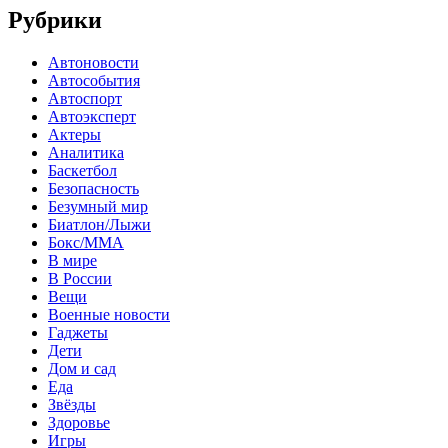
Рубрики
Автоновости
Автособытия
Автоспорт
Автоэксперт
Актеры
Аналитика
Баскетбол
Безопасность
Безумный мир
Биатлон/Лыжи
Бокс/MMA
В мире
В России
Вещи
Военные новости
Гаджеты
Дети
Дом и сад
Еда
Звёзды
Здоровье
Игры