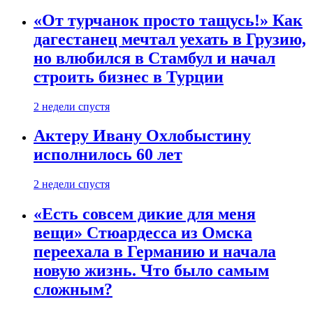
«От турчанок просто тащусь!» Как
дагестанец мечтал уехать в Грузию,
но влюбился в Стамбул и начал
строить бизнес в Турции
2 недели спустя
Актеру Ивану Охлобыстину
исполнилось 60 лет
2 недели спустя
«Есть совсем дикие для меня
вещи» Стюардесса из Омска
переехала в Германию и начала
новую жизнь. Что было самым
сложным?