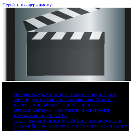
Перейти к содержимому
8 августа, 2026
Человек вождя. Он привил Украине мову и строил
Москву руками зэков. Как слепая вера в Сталина
вознесла и погубила Лазаря Кагановича
Василий Дегтярев — легендарный конструктор
стрелкового оружия СССР
«От турчанок просто тащусь!» Как дагестанец мечтал
уехать в Грузию, но влюбился в Стамбул и начал строить