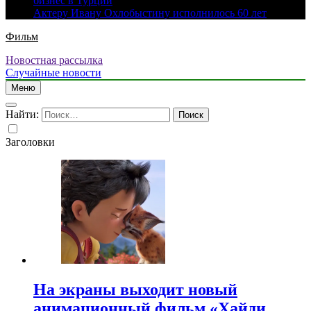
бизнес в Турции
Актеру Ивану Охлобыстину исполнилось 60 лет
Фильм
Новостная рассылка
Случайные новости
Меню
Найти:
Заголовки
На экраны выходит новый
анимационный фильм «Хайди.