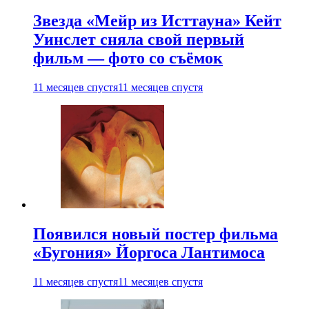
Звезда «Мейр из Исттауна» Кейт
Уинслет сняла свой первый
фильм — фото со съёмок
11 месяцев спустя
11 месяцев спустя
Появился новый постер фильма
«Бугония» Йоргоса Лантимоса
11 месяцев спустя
11 месяцев спустя