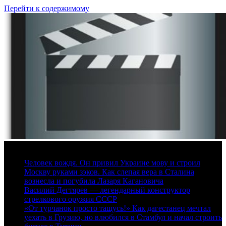
Перейти к содержимому
6 августа, 2026
Человек вождя. Он привил Украине мову и строил
Москву руками зэков. Как слепая вера в Сталина
вознесла и погубила Лазаря Кагановича
Василий Дегтярев — легендарный конструктор
стрелкового оружия СССР
«От турчанок просто тащусь!» Как дагестанец мечтал
уехать в Грузию, но влюбился в Стамбул и начал строить