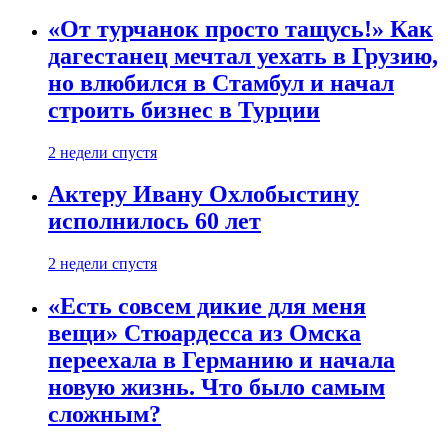
«От турчанок просто тащусь!» Как
дагестанец мечтал уехать в Грузию,
но влюбился в Стамбул и начал
строить бизнес в Турции
2 недели спустя
Актеру Ивану Охлобыстину
исполнилось 60 лет
2 недели спустя
«Есть совсем дикие для меня
вещи» Стюардесса из Омска
переехала в Германию и начала
новую жизнь. Что было самым
сложным?