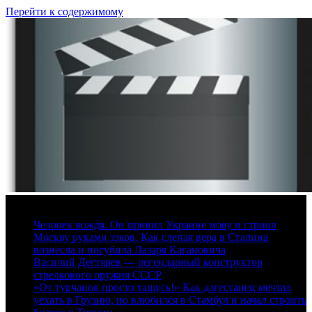
Перейти к содержимому
10 августа, 2026
Человек вождя. Он привил Украине мову и строил
Москву руками зэков. Как слепая вера в Сталина
вознесла и погубила Лазаря Кагановича
Василий Дегтярев — легендарный конструктор
стрелкового оружия СССР
«От турчанок просто тащусь!» Как дагестанец мечтал
уехать в Грузию, но влюбился в Стамбул и начал строить