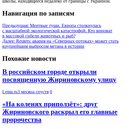
школы, находящиеся недалеко от границы с Украиной.
Навигация по записям
Предыдущая:
Мертвые туши. Европа столкнулась
с масштабной экологической катастрофой. Кто виноват
в массовой гибели животных и рыб?
Далее:
Reuters: авария на «Северных потоках» может стать
крупнейшим выбросом метана в истории
Похожие новости
В российском городе открыли
посвященную Жириновскому улицу
Lenta.ru
3 месяца спустя
0
«На коленях приползёт»: друг
Жириновского раскрыл его главные
пророчества