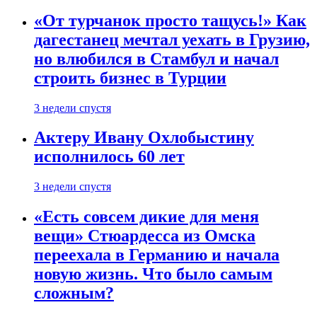
«От турчанок просто тащусь!» Как
дагестанец мечтал уехать в Грузию,
но влюбился в Стамбул и начал
строить бизнес в Турции
3 недели спустя
Актеру Ивану Охлобыстину
исполнилось 60 лет
3 недели спустя
«Есть совсем дикие для меня
вещи» Стюардесса из Омска
переехала в Германию и начала
новую жизнь. Что было самым
сложным?