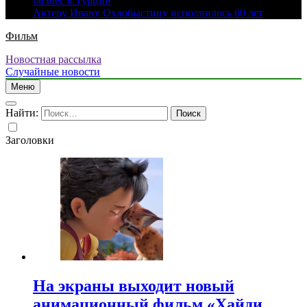
бизнес в Турции
Актеру Ивану Охлобыстину исполнилось 60 лет
Фильм
Новостная рассылка
Случайные новости
Меню
Найти:
Заголовки
На экраны выходит новый
анимационный фильм «Хайди.