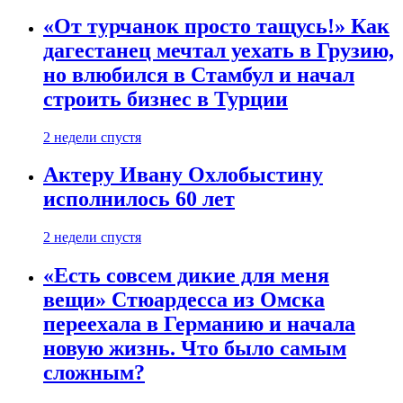
«От турчанок просто тащусь!» Как
дагестанец мечтал уехать в Грузию,
но влюбился в Стамбул и начал
строить бизнес в Турции
2 недели спустя
Актеру Ивану Охлобыстину
исполнилось 60 лет
2 недели спустя
«Есть совсем дикие для меня
вещи» Стюардесса из Омска
переехала в Германию и начала
новую жизнь. Что было самым
сложным?