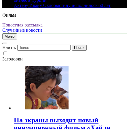
бизнес в Турции
Актеру Ивану Охлобыстину исполнилось 60 лет
Фильм
Новостная рассылка
Случайные новости
Меню
Найти:
Заголовки
На экраны выходит новый
анимационный фильм «Хайди.