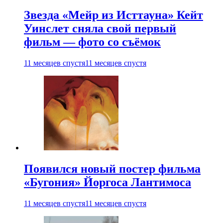
Звезда «Мейр из Исттауна» Кейт
Уинслет сняла свой первый
фильм — фото со съёмок
11 месяцев спустя
11 месяцев спустя
Появился новый постер фильма
«Бугония» Йоргоса Лантимоса
11 месяцев спустя
11 месяцев спустя