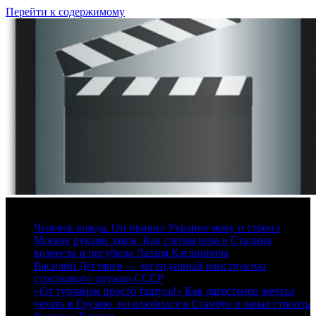
Перейти к содержимому
6 августа, 2026
Человек вождя. Он привил Украине мову и строил
Москву руками зэков. Как слепая вера в Сталина
вознесла и погубила Лазаря Кагановича
Василий Дегтярев — легендарный конструктор
стрелкового оружия СССР
«От турчанок просто тащусь!» Как дагестанец мечтал
уехать в Грузию, но влюбился в Стамбул и начал строить