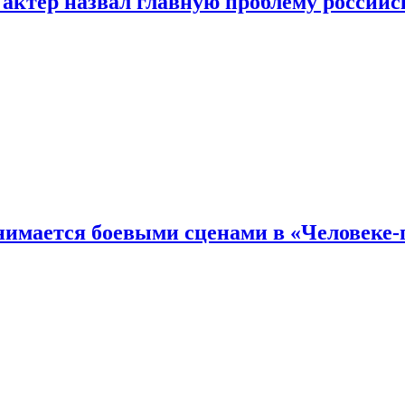
 актер назвал главную проблему российс
имается боевыми сценами в «Человеке-