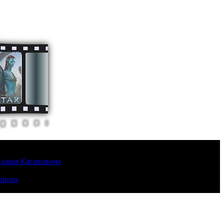
Лазаря Кагановича
урции