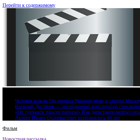
Перейти к содержимому
7 августа, 2026
Человек вождя. Он привил Украине мову и строил Москву 
Василий Дегтярев — легендарный конструктор стрелков
«От турчанок просто тащусь!» Как дагестанец мечтал уех
Актеру Ивану Охлобыстину исполнилось 60 лет
Фильм
Новостная рассылка