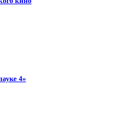
кого кино
пауке 4»