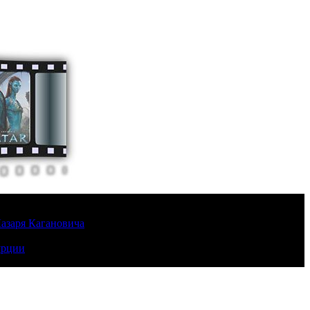
Лазаря Кагановича
урции