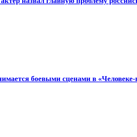
 актер назвал главную проблему российс
имается боевыми сценами в «Человеке-