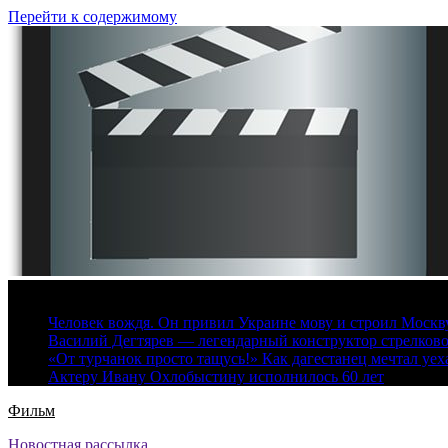
Перейти к содержимому
8 августа, 2026
Человек вождя. Он привил Украине мову и строил Москву 
Василий Дегтярев — легендарный конструктор стрелков
«От турчанок просто тащусь!» Как дагестанец мечтал уех
Актеру Ивану Охлобыстину исполнилось 60 лет
Фильм
Новостная рассылка