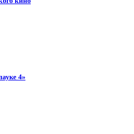
кого кино
пауке 4»