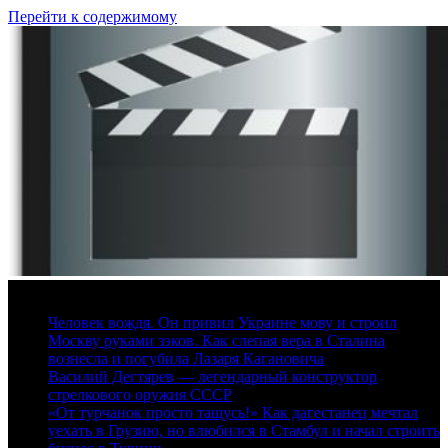
Перейти к содержимому
8 августа, 2026
Человек вождя. Он привил Украине мову и строил
Москву руками зэков. Как слепая вера в Сталина
вознесла и погубила Лазаря Кагановича
Василий Дегтярев — легендарный конструктор
стрелкового оружия СССР
«От турчанок просто тащусь!» Как дагестанец мечтал
уехать в Грузию, но влюбился в Стамбул и начал строить