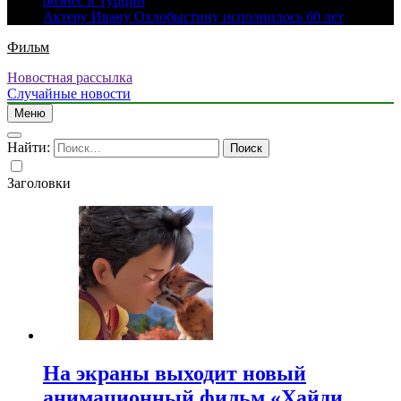
бизнес в Турции
Актеру Ивану Охлобыстину исполнилось 60 лет
Фильм
Новостная рассылка
Случайные новости
Меню
Найти:
Заголовки
На экраны выходит новый
анимационный фильм «Хайди.