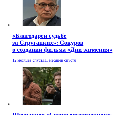
«Благодарен судьбе
за Стругацких»: Сокуров
о создании фильма «Дни затмения»
12 месяцев спустя
11 месяцев спустя
Шоураннер «Сверхъестественного»