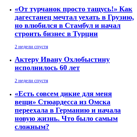
«От турчанок просто тащусь!» Как
дагестанец мечтал уехать в Грузию,
но влюбился в Стамбул и начал
строить бизнес в Турции
2 недели спустя
Актеру Ивану Охлобыстину
исполнилось 60 лет
2 недели спустя
«Есть совсем дикие для меня
вещи» Стюардесса из Омска
переехала в Германию и начала
новую жизнь. Что было самым
сложным?