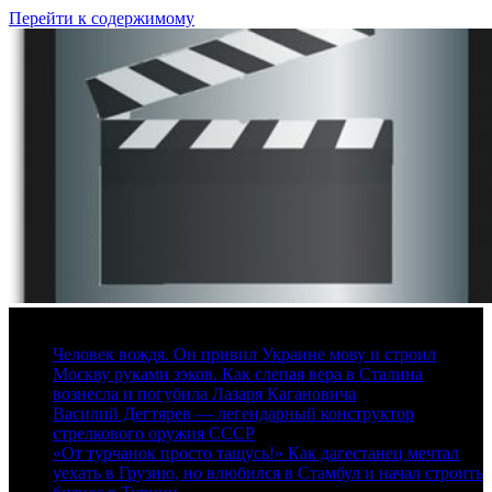
Перейти к содержимому
9 августа, 2026
Человек вождя. Он привил Украине мову и строил
Москву руками зэков. Как слепая вера в Сталина
вознесла и погубила Лазаря Кагановича
Василий Дегтярев — легендарный конструктор
стрелкового оружия СССР
«От турчанок просто тащусь!» Как дагестанец мечтал
уехать в Грузию, но влюбился в Стамбул и начал строить