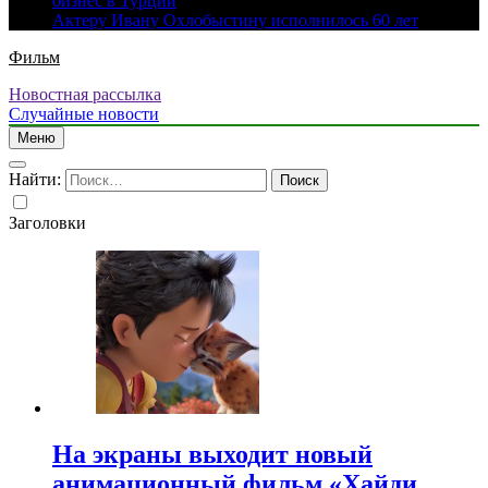
бизнес в Турции
Актеру Ивану Охлобыстину исполнилось 60 лет
Фильм
Новостная рассылка
Случайные новости
Меню
Найти:
Заголовки
На экраны выходит новый
анимационный фильм «Хайди.