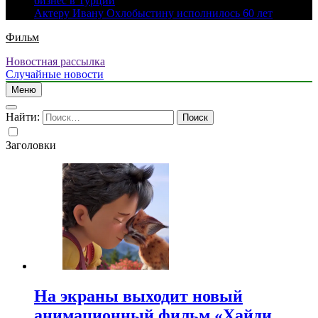
бизнес в Турции
Актеру Ивану Охлобыстину исполнилось 60 лет
Фильм
Новостная рассылка
Случайные новости
Меню
Найти:
Заголовки
На экраны выходит новый
анимационный фильм «Хайди.