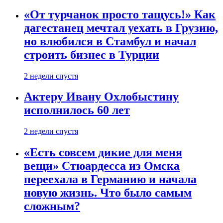
«От турчанок просто тащусь!» Как
дагестанец мечтал уехать в Грузию,
но влюбился в Стамбул и начал
строить бизнес в Турции
2 недели спустя
Актеру Ивану Охлобыстину
исполнилось 60 лет
2 недели спустя
«Есть совсем дикие для меня
вещи» Стюардесса из Омска
переехала в Германию и начала
новую жизнь. Что было самым
сложным?