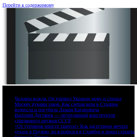
Перейти к содержимому
9 августа, 2026
Человек вождя. Он привил Украине мову и строил
Москву руками зэков. Как слепая вера в Сталина
вознесла и погубила Лазаря Кагановича
Василий Дегтярев — легендарный конструктор
стрелкового оружия СССР
«От турчанок просто тащусь!» Как дагестанец мечтал
уехать в Грузию, но влюбился в Стамбул и начал строить