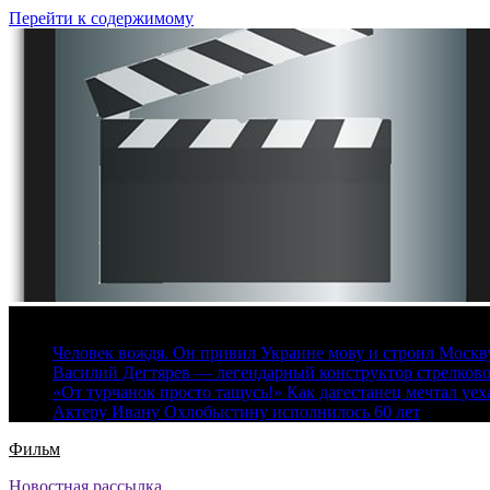
Перейти к содержимому
8 августа, 2026
Человек вождя. Он привил Украине мову и строил Москву 
Василий Дегтярев — легендарный конструктор стрелков
«От турчанок просто тащусь!» Как дагестанец мечтал уех
Актеру Ивану Охлобыстину исполнилось 60 лет
Фильм
Новостная рассылка