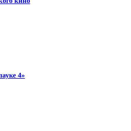
кого кино
пауке 4»