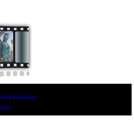
Лазаря Кагановича
урции