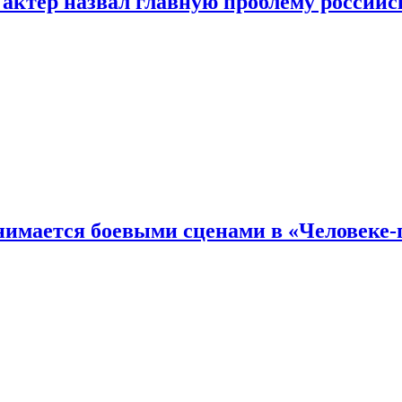
 актер назвал главную проблему российс
имается боевыми сценами в «Человеке-