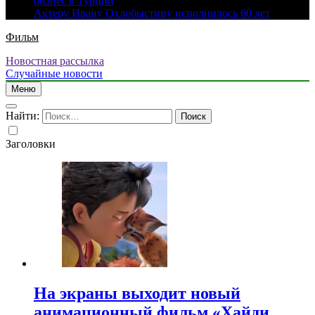
бизнес в Турции
Актеру Ивану Охлобыстину исполнилось 60 лет
Фильм
Новостная рассылка
Случайные новости
Меню
Найти:
Заголовки
На экраны выходит новый
анимационный фильм «Хайди.