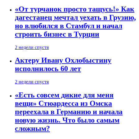
«От турчанок просто тащусь!» Как
дагестанец мечтал уехать в Грузию,
но влюбился в Стамбул и начал
строить бизнес в Турции
2 недели спустя
Актеру Ивану Охлобыстину
исполнилось 60 лет
2 недели спустя
«Есть совсем дикие для меня
вещи» Стюардесса из Омска
переехала в Германию и начала
новую жизнь. Что было самым
сложным?