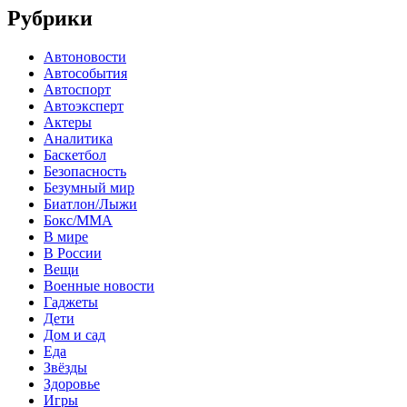
Рубрики
Автоновости
Автособытия
Автоспорт
Автоэксперт
Актеры
Аналитика
Баскетбол
Безопасность
Безумный мир
Биатлон/Лыжи
Бокс/MMA
В мире
В России
Вещи
Военные новости
Гаджеты
Дети
Дом и сад
Еда
Звёзды
Здоровье
Игры