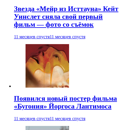
Звезда «Мейр из Исттауна» Кейт
Уинслет сняла свой первый
фильм — фото со съёмок
11 месяцев спустя
11 месяцев спустя
Появился новый постер фильма
«Бугония» Йоргоса Лантимоса
11 месяцев спустя
11 месяцев спустя