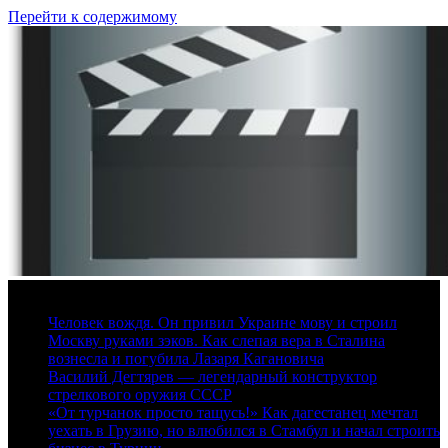
Перейти к содержимому
7 августа, 2026
Человек вождя. Он привил Украине мову и строил
Москву руками зэков. Как слепая вера в Сталина
вознесла и погубила Лазаря Кагановича
Василий Дегтярев — легендарный конструктор
стрелкового оружия СССР
«От турчанок просто тащусь!» Как дагестанец мечтал
уехать в Грузию, но влюбился в Стамбул и начал строить