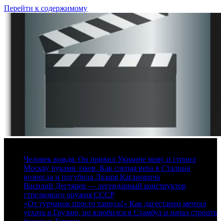
Перейти к содержимому
8 августа, 2026
Человек вождя. Он привил Украине мову и строил
Москву руками зэков. Как слепая вера в Сталина
вознесла и погубила Лазаря Кагановича
Василий Дегтярев — легендарный конструктор
стрелкового оружия СССР
«От турчанок просто тащусь!» Как дагестанец мечтал
уехать в Грузию, но влюбился в Стамбул и начал строить