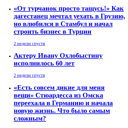
«От турчанок просто тащусь!» Как
дагестанец мечтал уехать в Грузию,
но влюбился в Стамбул и начал
строить бизнес в Турции
2 недели спустя
Актеру Ивану Охлобыстину
исполнилось 60 лет
2 недели спустя
«Есть совсем дикие для меня
вещи» Стюардесса из Омска
переехала в Германию и начала
новую жизнь. Что было самым
сложным?