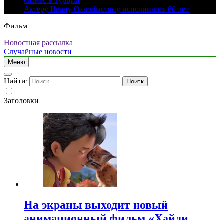
бизнес в Турции
Актеру Ивану Охлобыстину исполнилось 60 лет
Фильм
Новостная рассылка
Случайные новости
Меню
Найти:
Заголовки
На экраны выходит новый
анимационный фильм «Хайди.