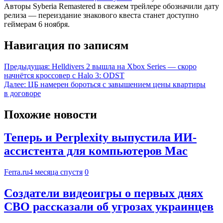
Авторы Syberia Remastered в свежем трейлере обозначили дату
релиза — переиздание знакового квеста станет доступно
геймерам 6 ноября.
Навигация по записям
Предыдущая:
Helldivers 2 вышла на Xbox Series — скоро
начнётся кроссовер с Halo 3: ODST
Далее:
ЦБ намерен бороться с завышением цены квартиры
в договоре
Похожие новости
Теперь и Perplexity выпустила ИИ-
ассистента для компьютеров Mac
Ferra.ru
4 месяца спустя
0
Создатели видеоигры о первых днях
СВО рассказали об угрозах украинцев