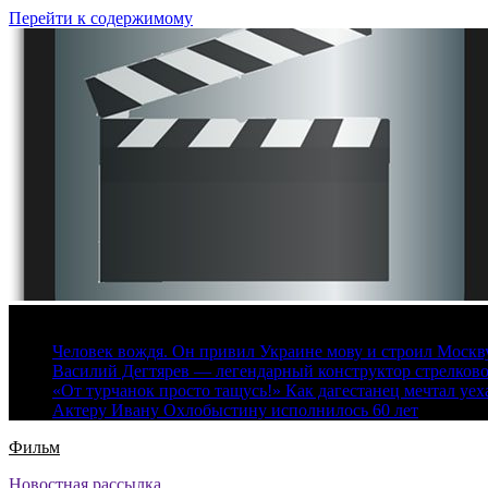
Перейти к содержимому
6 августа, 2026
Человек вождя. Он привил Украине мову и строил Москву 
Василий Дегтярев — легендарный конструктор стрелков
«От турчанок просто тащусь!» Как дагестанец мечтал уех
Актеру Ивану Охлобыстину исполнилось 60 лет
Фильм
Новостная рассылка