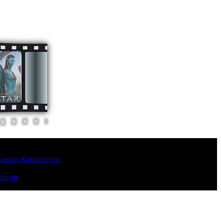
Лазаря Кагановича
урции