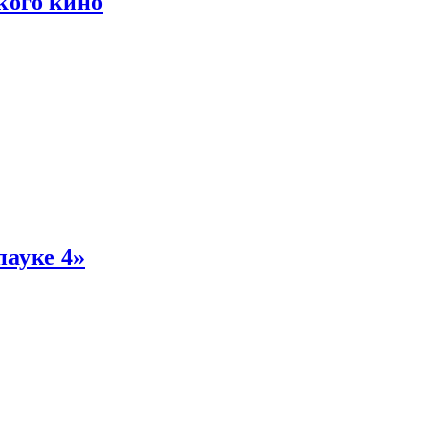
кого кино
пауке 4»