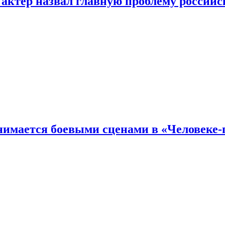
 актер назвал главную проблему российс
имается боевыми сценами в «Человеке-