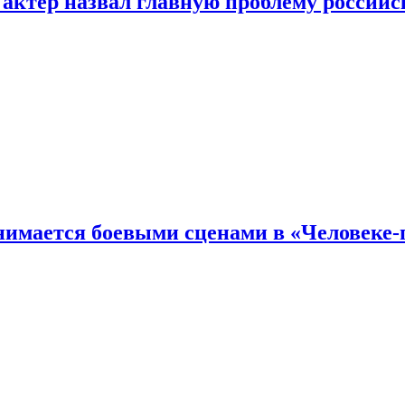
 актер назвал главную проблему российс
имается боевыми сценами в «Человеке-