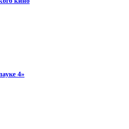
кого кино
пауке 4»