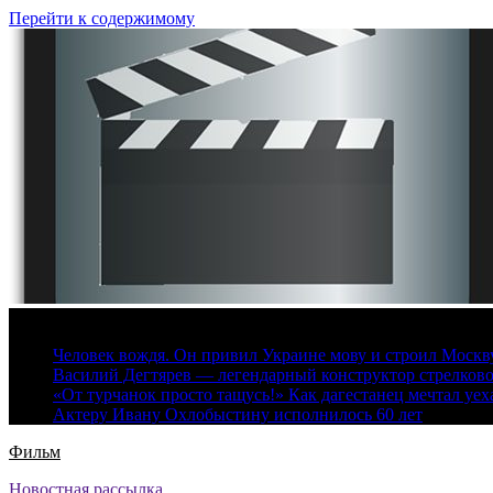
Перейти к содержимому
7 августа, 2026
Человек вождя. Он привил Украине мову и строил Москву 
Василий Дегтярев — легендарный конструктор стрелков
«От турчанок просто тащусь!» Как дагестанец мечтал уех
Актеру Ивану Охлобыстину исполнилось 60 лет
Фильм
Новостная рассылка