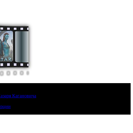
Лазаря Кагановича
урции