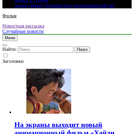
бизнес в Турции
Актеру Ивану Охлобыстину исполнилось 60 лет
Фильм
Новостная рассылка
Случайные новости
Меню
Найти:
Заголовки
На экраны выходит новый
анимационный фильм «Хайди.