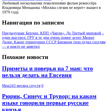
Любимый несколькими поколениями фильм режиссёра
Владимира Меньшова «Москва слезам не верит» вышел в
1979 году.
Навигация по записям
Предыдущая:
Берлин. КПП «Чарли». До Третьей мировой –
один выстрел: ГРУ в те дни очень помог агент Мюрат
Далее:
Какие территории СССР Брежнев тихо отдал соседям
— и никто не заметил
Похожие новости
Приметы и поверья на 7 мая: что
нельзя делать на Евсевия
Мир24
3 месяца спустя
0
Рюрик, Синеус и Трувор: на каком
языке говорили первые русские
князья