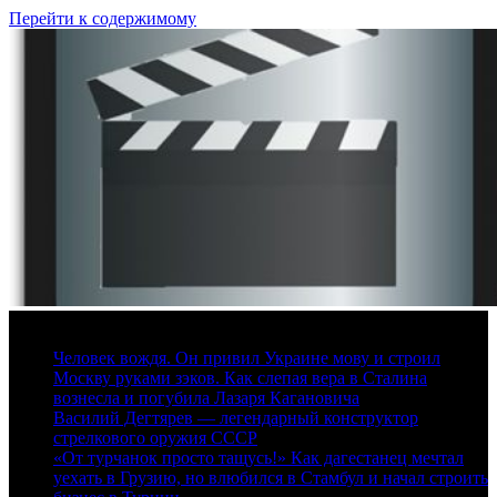
Перейти к содержимому
10 августа, 2026
Человек вождя. Он привил Украине мову и строил
Москву руками зэков. Как слепая вера в Сталина
вознесла и погубила Лазаря Кагановича
Василий Дегтярев — легендарный конструктор
стрелкового оружия СССР
«От турчанок просто тащусь!» Как дагестанец мечтал
уехать в Грузию, но влюбился в Стамбул и начал строить