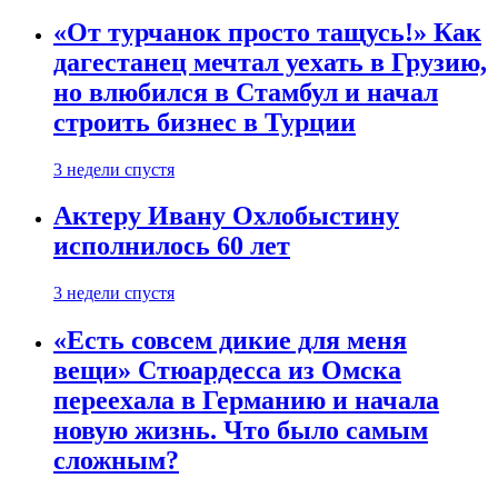
«От турчанок просто тащусь!» Как
дагестанец мечтал уехать в Грузию,
но влюбился в Стамбул и начал
строить бизнес в Турции
3 недели спустя
Актеру Ивану Охлобыстину
исполнилось 60 лет
3 недели спустя
«Есть совсем дикие для меня
вещи» Стюардесса из Омска
переехала в Германию и начала
новую жизнь. Что было самым
сложным?