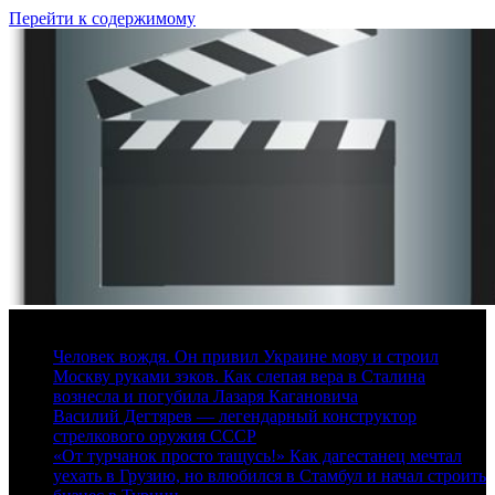
Перейти к содержимому
9 августа, 2026
Человек вождя. Он привил Украине мову и строил
Москву руками зэков. Как слепая вера в Сталина
вознесла и погубила Лазаря Кагановича
Василий Дегтярев — легендарный конструктор
стрелкового оружия СССР
«От турчанок просто тащусь!» Как дагестанец мечтал
уехать в Грузию, но влюбился в Стамбул и начал строить