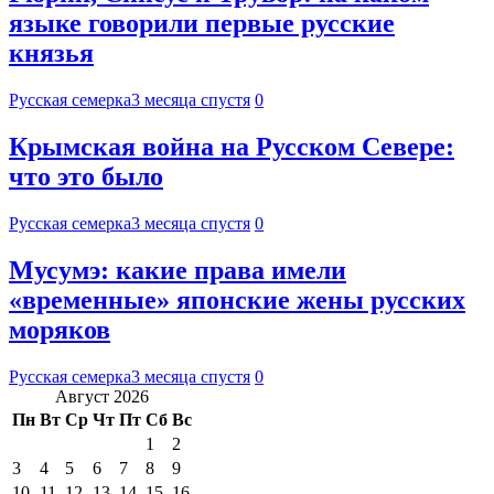
языке говорили первые русские
князья
Русская семерка
3 месяца спустя
0
Крымская война на Русском Севере:
что это было
Русская семерка
3 месяца спустя
0
Мусумэ: какие права имели
«временные» японские жены русских
моряков
Русская семерка
3 месяца спустя
0
Август 2026
Пн
Вт
Ср
Чт
Пт
Сб
Вс
1
2
3
4
5
6
7
8
9
10
11
12
13
14
15
16