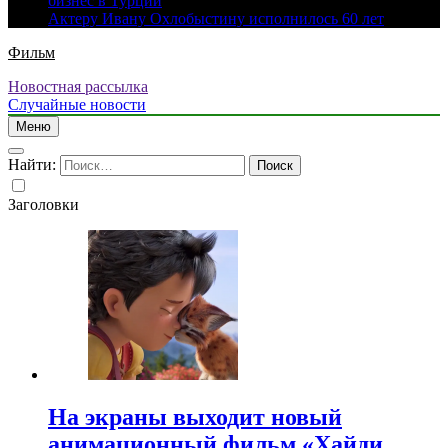
бизнес в Турции
Актеру Ивану Охлобыстину исполнилось 60 лет
Фильм
Новостная рассылка
Случайные новости
Меню
Найти:
Заголовки
На экраны выходит новый
анимационный фильм «Хайди.