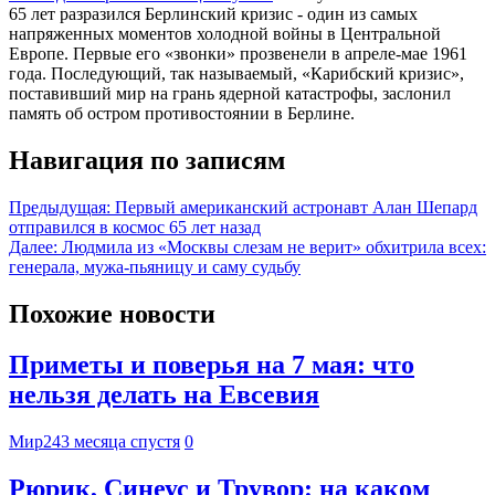
65 лет разразился Берлинский кризис - один из самых
напряженных моментов холодной войны в Центральной
Европе. Первые его «звонки» прозвенели в апреле-мае 1961
года. Последующий, так называемый, «Карибский кризис»,
поставивший мир на грань ядерной катастрофы, заслонил
память об остром противостоянии в Берлине.
Навигация по записям
Предыдущая:
Первый американский астронавт Алан Шепард
отправился в космос 65 лет назад
Далее:
Людмила из «Москвы слезам не верит» обхитрила всех:
генерала, мужа-пьяницу и саму судьбу
Похожие новости
Приметы и поверья на 7 мая: что
нельзя делать на Евсевия
Мир24
3 месяца спустя
0
Рюрик, Синеус и Трувор: на каком