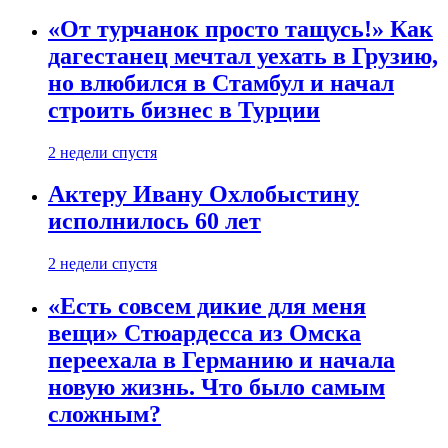
«От турчанок просто тащусь!» Как
дагестанец мечтал уехать в Грузию,
но влюбился в Стамбул и начал
строить бизнес в Турции
2 недели спустя
Актеру Ивану Охлобыстину
исполнилось 60 лет
2 недели спустя
«Есть совсем дикие для меня
вещи» Стюардесса из Омска
переехала в Германию и начала
новую жизнь. Что было самым
сложным?