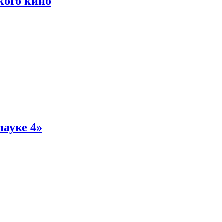
кого кино
пауке 4»