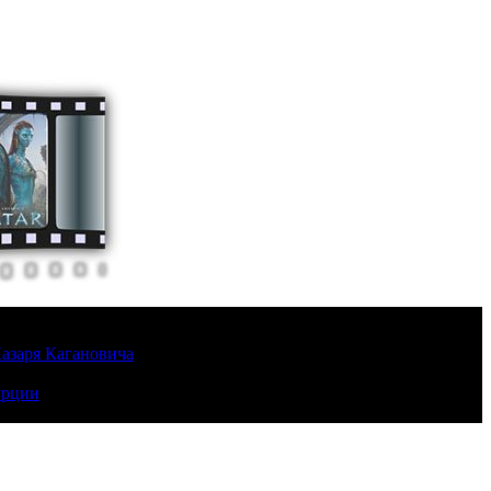
Лазаря Кагановича
урции