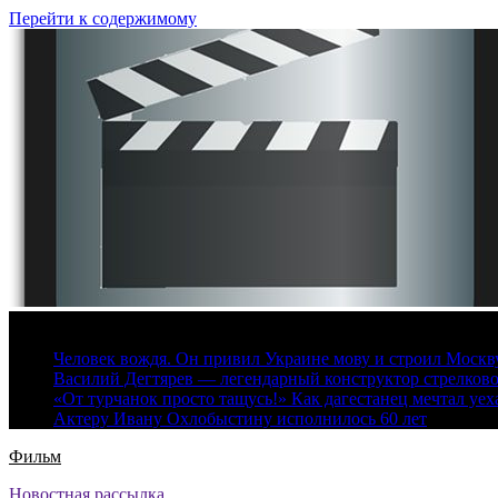
Перейти к содержимому
6 августа, 2026
Человек вождя. Он привил Украине мову и строил Москву 
Василий Дегтярев — легендарный конструктор стрелков
«От турчанок просто тащусь!» Как дагестанец мечтал уех
Актеру Ивану Охлобыстину исполнилось 60 лет
Фильм
Новостная рассылка