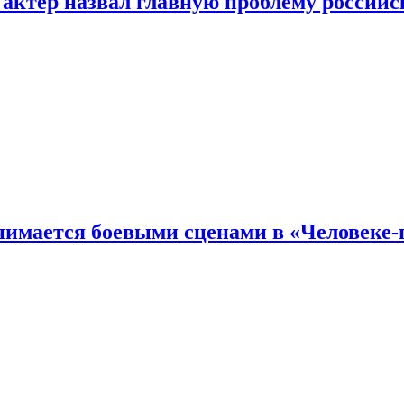
 актер назвал главную проблему российс
имается боевыми сценами в «Человеке-