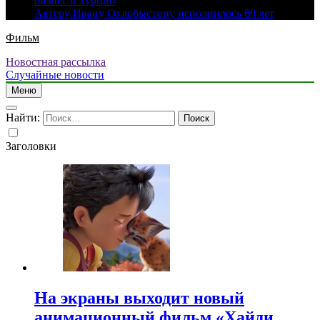
бизнес в Турции
Актеру Ивану Охлобыстину исполнилось 60 лет
Фильм
Новостная рассылка
Случайные новости
Меню
Найти:
Заголовки
На экраны выходит новый
анимационный фильм «Хайди.