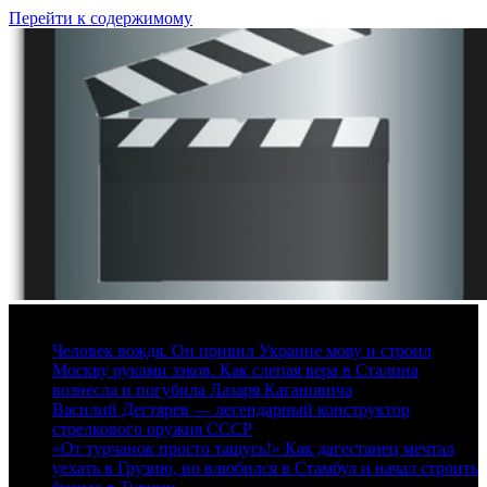
Перейти к содержимому
9 августа, 2026
Человек вождя. Он привил Украине мову и строил
Москву руками зэков. Как слепая вера в Сталина
вознесла и погубила Лазаря Кагановича
Василий Дегтярев — легендарный конструктор
стрелкового оружия СССР
«От турчанок просто тащусь!» Как дагестанец мечтал
уехать в Грузию, но влюбился в Стамбул и начал строить