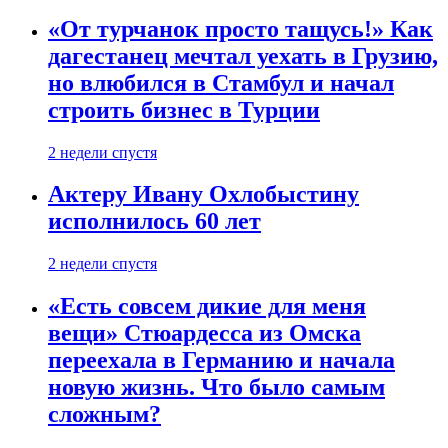
«От турчанок просто тащусь!» Как
дагестанец мечтал уехать в Грузию,
но влюбился в Стамбул и начал
строить бизнес в Турции
2 недели спустя
Актеру Ивану Охлобыстину
исполнилось 60 лет
2 недели спустя
«Есть совсем дикие для меня
вещи» Стюардесса из Омска
переехала в Германию и начала
новую жизнь. Что было самым
сложным?