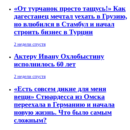
«От турчанок просто тащусь!» Как
дагестанец мечтал уехать в Грузию,
но влюбился в Стамбул и начал
строить бизнес в Турции
2 недели спустя
Актеру Ивану Охлобыстину
исполнилось 60 лет
2 недели спустя
«Есть совсем дикие для меня
вещи» Стюардесса из Омска
переехала в Германию и начала
новую жизнь. Что было самым
сложным?