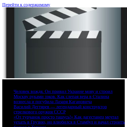
Перейти к содержимому
9 августа, 2026
Человек вождя. Он привил Украине мову и строил
Москву руками зэков. Как слепая вера в Сталина
вознесла и погубила Лазаря Кагановича
Василий Дегтярев — легендарный конструктор
стрелкового оружия СССР
«От турчанок просто тащусь!» Как дагестанец мечтал
уехать в Грузию, но влюбился в Стамбул и начал строить