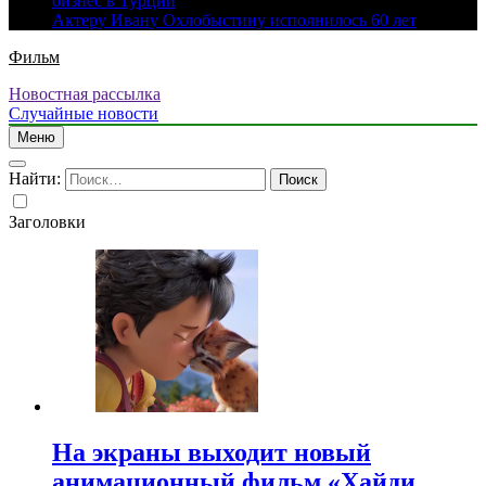
бизнес в Турции
Актеру Ивану Охлобыстину исполнилось 60 лет
Фильм
Новостная рассылка
Случайные новости
Меню
Найти:
Заголовки
На экраны выходит новый
анимационный фильм «Хайди.