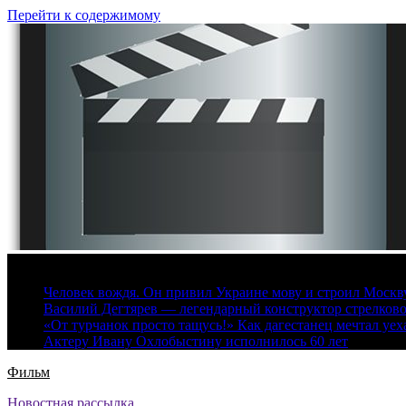
Перейти к содержимому
7 августа, 2026
Человек вождя. Он привил Украине мову и строил Москву 
Василий Дегтярев — легендарный конструктор стрелков
«От турчанок просто тащусь!» Как дагестанец мечтал уех
Актеру Ивану Охлобыстину исполнилось 60 лет
Фильм
Новостная рассылка