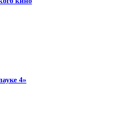
кого кино
пауке 4»