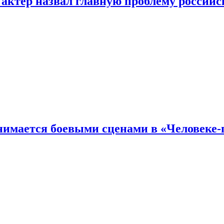
 актер назвал главную проблему российс
имается боевыми сценами в «Человеке-