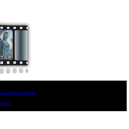
Лазаря Кагановича
урции