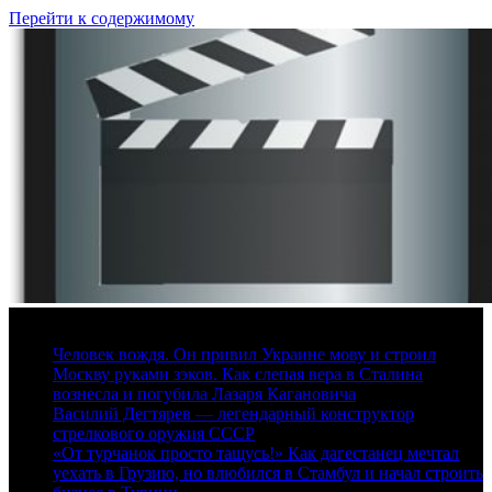
Перейти к содержимому
9 августа, 2026
Человек вождя. Он привил Украине мову и строил
Москву руками зэков. Как слепая вера в Сталина
вознесла и погубила Лазаря Кагановича
Василий Дегтярев — легендарный конструктор
стрелкового оружия СССР
«От турчанок просто тащусь!» Как дагестанец мечтал
уехать в Грузию, но влюбился в Стамбул и начал строить