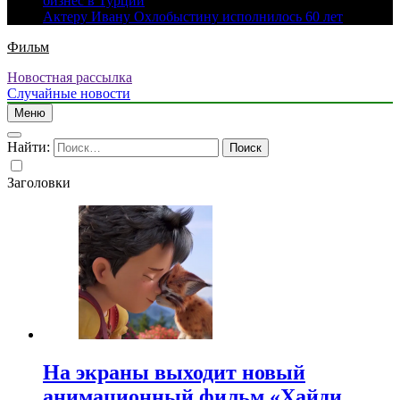
бизнес в Турции
Актеру Ивану Охлобыстину исполнилось 60 лет
Фильм
Новостная рассылка
Случайные новости
Меню
Найти:
Заголовки
На экраны выходит новый
анимационный фильм «Хайди.