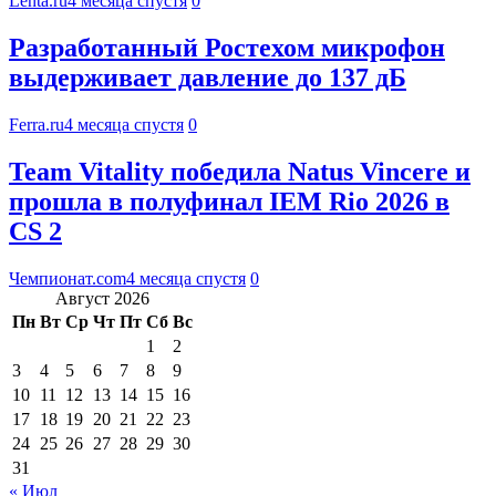
Lenta.ru
4 месяца спустя
0
Разработанный Ростехом микрофон
выдерживает давление до 137 дБ
Ferra.ru
4 месяца спустя
0
Team Vitality победила Natus Vincere и
прошла в полуфинал IEM Rio 2026 в
CS 2
Чемпионат.com
4 месяца спустя
0
Август 2026
Пн
Вт
Ср
Чт
Пт
Сб
Вс
1
2
3
4
5
6
7
8
9
10
11
12
13
14
15
16
17
18
19
20
21
22
23
24
25
26
27
28
29
30
31
« Июл