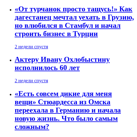
«От турчанок просто тащусь!» Как
дагестанец мечтал уехать в Грузию,
но влюбился в Стамбул и начал
строить бизнес в Турции
2 недели спустя
Актеру Ивану Охлобыстину
исполнилось 60 лет
2 недели спустя
«Есть совсем дикие для меня
вещи» Стюардесса из Омска
переехала в Германию и начала
новую жизнь. Что было самым
сложным?