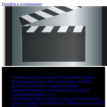
Перейти к содержимому
7 августа, 2026
Человек вождя. Он привил Украине мову и строил
Москву руками зэков. Как слепая вера в Сталина
вознесла и погубила Лазаря Кагановича
Василий Дегтярев — легендарный конструктор
стрелкового оружия СССР
«От турчанок просто тащусь!» Как дагестанец мечтал
уехать в Грузию, но влюбился в Стамбул и начал строить