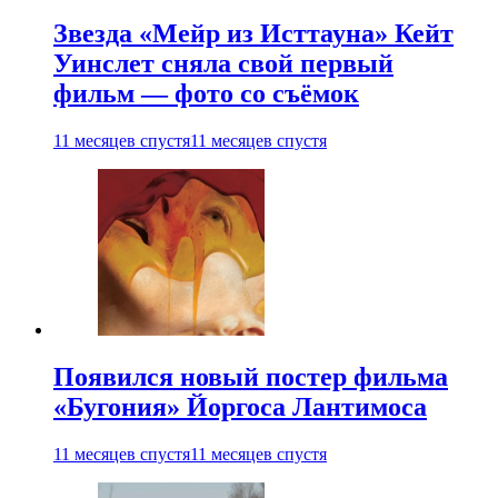
Звезда «Мейр из Исттауна» Кейт
Уинслет сняла свой первый
фильм — фото со съёмок
11 месяцев спустя
11 месяцев спустя
Появился новый постер фильма
«Бугония» Йоргоса Лантимоса
11 месяцев спустя
11 месяцев спустя