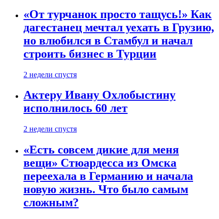
«От турчанок просто тащусь!» Как
дагестанец мечтал уехать в Грузию,
но влюбился в Стамбул и начал
строить бизнес в Турции
2 недели спустя
Актеру Ивану Охлобыстину
исполнилось 60 лет
2 недели спустя
«Есть совсем дикие для меня
вещи» Стюардесса из Омска
переехала в Германию и начала
новую жизнь. Что было самым
сложным?