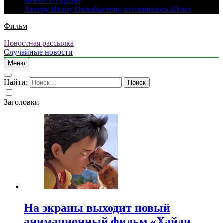
бизнес в Турции
Актеру Ивану Охлобыстину исполнилось 60 лет
Фильм
Новостная рассылка
Случайные новости
Меню
Найти:
Заголовки
На экраны выходит новый
анимационный фильм «Хайди.