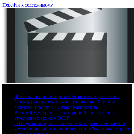
Перейти к содержимому
6 августа, 2026
Человек вождя. Он привил Украине мову и строил
Москву руками зэков. Как слепая вера в Сталина
вознесла и погубила Лазаря Кагановича
Василий Дегтярев — легендарный конструктор
стрелкового оружия СССР
«От турчанок просто тащусь!» Как дагестанец мечтал
уехать в Грузию, но влюбился в Стамбул и начал строить