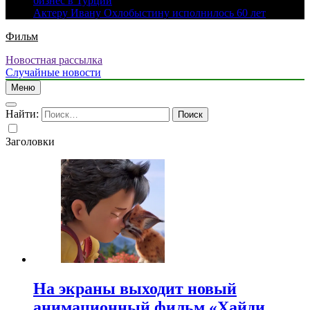
бизнес в Турции
Актеру Ивану Охлобыстину исполнилось 60 лет
Фильм
Новостная рассылка
Случайные новости
Меню
Найти:
Заголовки
На экраны выходит новый
анимационный фильм «Хайди.