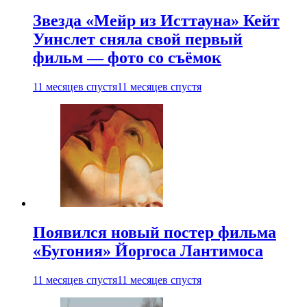
Звезда «Мейр из Исттауна» Кейт
Уинслет сняла свой первый
фильм — фото со съёмок
11 месяцев спустя
11 месяцев спустя
Появился новый постер фильма
«Бугония» Йоргоса Лантимоса
11 месяцев спустя
11 месяцев спустя