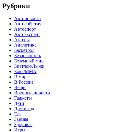
Рубрики
Автоновости
Автособытия
Автоспорт
Автоэксперт
Актеры
Аналитика
Баскетбол
Безопасность
Безумный мир
Биатлон/Лыжи
Бокс/MMA
В мире
В России
Вещи
Военные новости
Гаджеты
Дети
Дом и сад
Еда
Звёзды
Здоровье
Игры