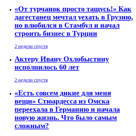
«От турчанок просто тащусь!» Как
дагестанец мечтал уехать в Грузию,
но влюбился в Стамбул и начал
строить бизнес в Турции
2 недели спустя
Актеру Ивану Охлобыстину
исполнилось 60 лет
2 недели спустя
«Есть совсем дикие для меня
вещи» Стюардесса из Омска
переехала в Германию и начала
новую жизнь. Что было самым
сложным?