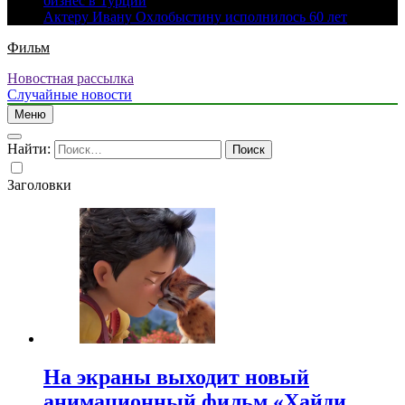
бизнес в Турции
Актеру Ивану Охлобыстину исполнилось 60 лет
Фильм
Новостная рассылка
Случайные новости
Меню
Найти:
Заголовки
На экраны выходит новый
анимационный фильм «Хайди.