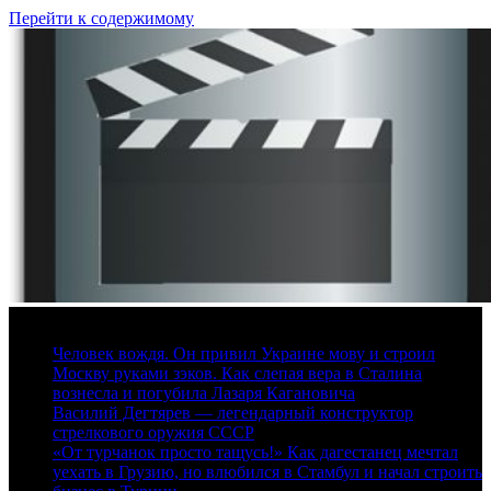
Перейти к содержимому
9 августа, 2026
Человек вождя. Он привил Украине мову и строил
Москву руками зэков. Как слепая вера в Сталина
вознесла и погубила Лазаря Кагановича
Василий Дегтярев — легендарный конструктор
стрелкового оружия СССР
«От турчанок просто тащусь!» Как дагестанец мечтал
уехать в Грузию, но влюбился в Стамбул и начал строить