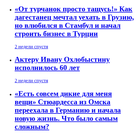
«От турчанок просто тащусь!» Как
дагестанец мечтал уехать в Грузию,
но влюбился в Стамбул и начал
строить бизнес в Турции
2 недели спустя
Актеру Ивану Охлобыстину
исполнилось 60 лет
2 недели спустя
«Есть совсем дикие для меня
вещи» Стюардесса из Омска
переехала в Германию и начала
новую жизнь. Что было самым
сложным?