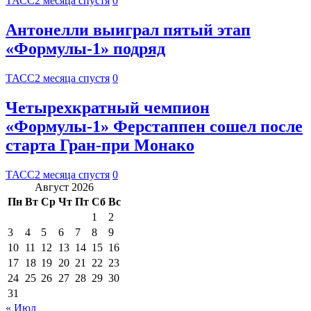
ТАСС
2 месяца спустя
0
Антонелли выиграл пятый этап
«Формулы-1» подряд
ТАСС
2 месяца спустя
0
Четырехкратный чемпион
«Формулы-1» Ферстаппен сошел после
старта Гран-при Монако
ТАСС
2 месяца спустя
0
Август 2026
Пн
Вт
Ср
Чт
Пт
Сб
Вс
1
2
3
4
5
6
7
8
9
10
11
12
13
14
15
16
17
18
19
20
21
22
23
24
25
26
27
28
29
30
31
« Июл