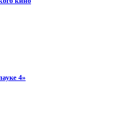
кого кино
пауке 4»