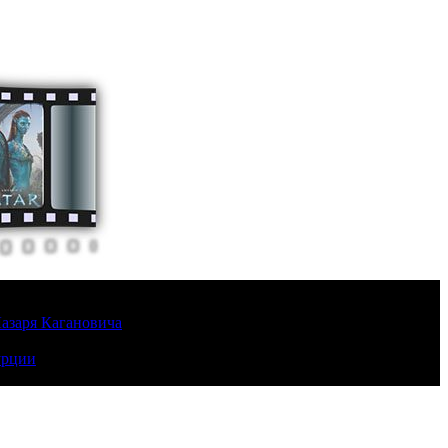
Лазаря Кагановича
урции