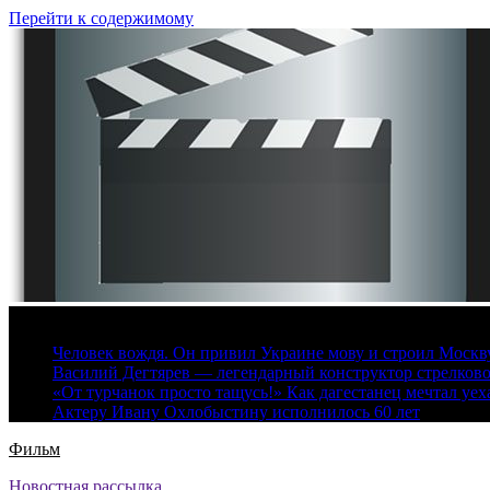
Перейти к содержимому
9 августа, 2026
Человек вождя. Он привил Украине мову и строил Москву 
Василий Дегтярев — легендарный конструктор стрелков
«От турчанок просто тащусь!» Как дагестанец мечтал уех
Актеру Ивану Охлобыстину исполнилось 60 лет
Фильм
Новостная рассылка