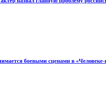
 актер назвал главную проблему российс
имается боевыми сценами в «Человеке-