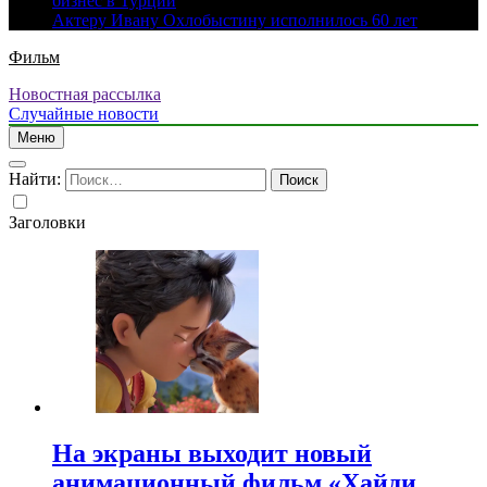
бизнес в Турции
Актеру Ивану Охлобыстину исполнилось 60 лет
Фильм
Новостная рассылка
Случайные новости
Меню
Найти:
Заголовки
На экраны выходит новый
анимационный фильм «Хайди.