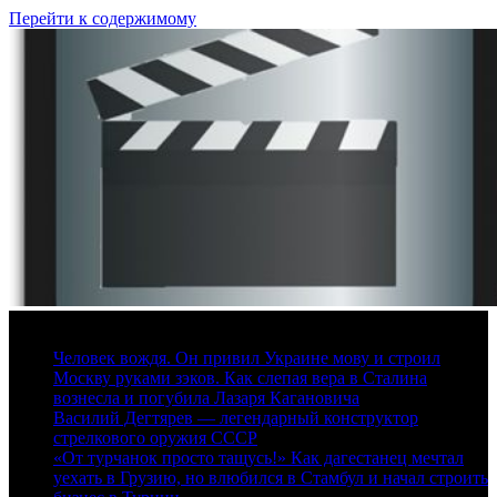
Перейти к содержимому
9 августа, 2026
Человек вождя. Он привил Украине мову и строил
Москву руками зэков. Как слепая вера в Сталина
вознесла и погубила Лазаря Кагановича
Василий Дегтярев — легендарный конструктор
стрелкового оружия СССР
«От турчанок просто тащусь!» Как дагестанец мечтал
уехать в Грузию, но влюбился в Стамбул и начал строить