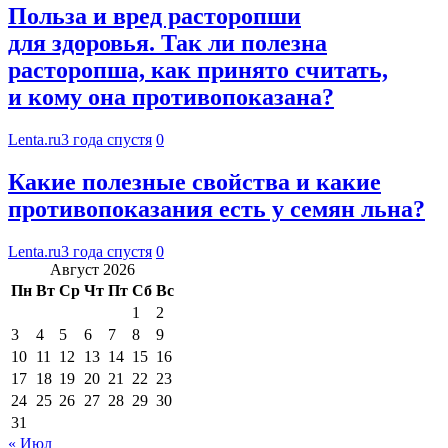
Польза и вред расторопши
для здоровья. Так ли полезна
расторопша, как принято считать,
и кому она противопоказана?
Lenta.ru
3 года спустя
0
Какие полезные свойства и какие
противопоказания есть у семян льна?
Lenta.ru
3 года спустя
0
Август 2026
Пн
Вт
Ср
Чт
Пт
Сб
Вс
1
2
3
4
5
6
7
8
9
10
11
12
13
14
15
16
17
18
19
20
21
22
23
24
25
26
27
28
29
30
31
« Июл