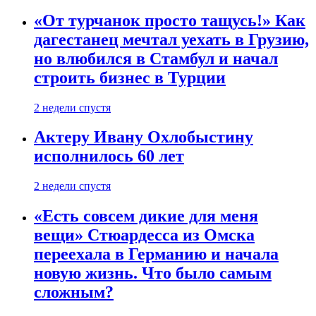
«От турчанок просто тащусь!» Как
дагестанец мечтал уехать в Грузию,
но влюбился в Стамбул и начал
строить бизнес в Турции
2 недели спустя
Актеру Ивану Охлобыстину
исполнилось 60 лет
2 недели спустя
«Есть совсем дикие для меня
вещи» Стюардесса из Омска
переехала в Германию и начала
новую жизнь. Что было самым
сложным?