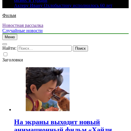
бизнес в Турции
Актеру Ивану Охлобыстину исполнилось 60 лет
Фильм
Новостная рассылка
Случайные новости
Меню
Найти:
Заголовки
На экраны выходит новый
анимационный фильм «Хайди.