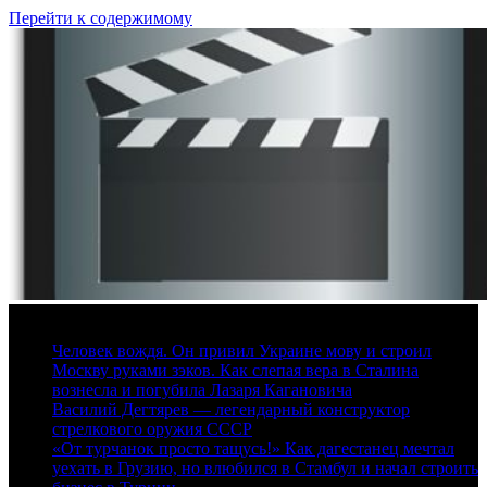
Перейти к содержимому
8 августа, 2026
Человек вождя. Он привил Украине мову и строил
Москву руками зэков. Как слепая вера в Сталина
вознесла и погубила Лазаря Кагановича
Василий Дегтярев — легендарный конструктор
стрелкового оружия СССР
«От турчанок просто тащусь!» Как дагестанец мечтал
уехать в Грузию, но влюбился в Стамбул и начал строить