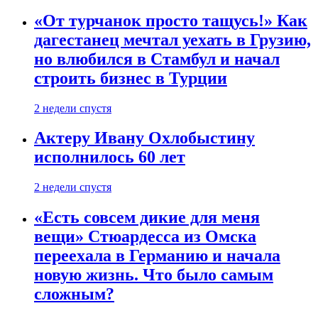
«От турчанок просто тащусь!» Как
дагестанец мечтал уехать в Грузию,
но влюбился в Стамбул и начал
строить бизнес в Турции
2 недели спустя
Актеру Ивану Охлобыстину
исполнилось 60 лет
2 недели спустя
«Есть совсем дикие для меня
вещи» Стюардесса из Омска
переехала в Германию и начала
новую жизнь. Что было самым
сложным?