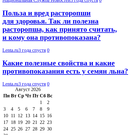
Национальная Служба Новостей
3 года спустя
0
Польза и вред расторопши
для здоровья. Так ли полезна
расторопша, как принято считать,
и кому она противопоказана?
Lenta.ru
3 года спустя
0
Какие полезные свойства и какие
противопоказания есть у семян льна?
Lenta.ru
3 года спустя
0
Август 2026
Пн
Вт
Ср
Чт
Пт
Сб
Вс
1
2
3
4
5
6
7
8
9
10
11
12
13
14
15
16
17
18
19
20
21
22
23
24
25
26
27
28
29
30