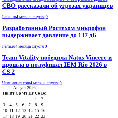
СВО рассказали об угрозах украинцев
Lenta.ru
4 месяца спустя
0
Разработанный Ростехом микрофон
выдерживает давление до 137 дБ
Ferra.ru
4 месяца спустя
0
Team Vitality победила Natus Vincere и
прошла в полуфинал IEM Rio 2026 в
CS 2
Чемпионат.com
4 месяца спустя
0
Август 2026
Пн
Вт
Ср
Чт
Пт
Сб
Вс
1
2
3
4
5
6
7
8
9
10
11
12
13
14
15
16
17
18
19
20
21
22
23