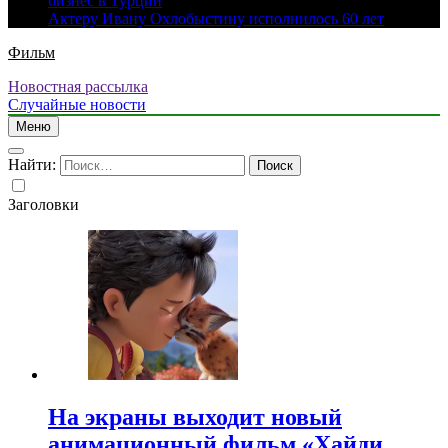
бизнес в Турции
Актеру Ивану Охлобыстину исполнилось 60 лет
Фильм
Новостная рассылка
Случайные новости
Меню
Найти:
Заголовки
На экраны выходит новый
анимационный фильм «Хайди.