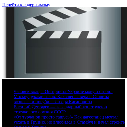
Перейти к содержимому
8 августа, 2026
Человек вождя. Он привил Украине мову и строил
Москву руками зэков. Как слепая вера в Сталина
вознесла и погубила Лазаря Кагановича
Василий Дегтярев — легендарный конструктор
стрелкового оружия СССР
«От турчанок просто тащусь!» Как дагестанец мечтал
уехать в Грузию, но влюбился в Стамбул и начал строить