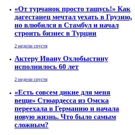
«От турчанок просто тащусь!» Как
дагестанец мечтал уехать в Грузию,
но влюбился в Стамбул и начал
строить бизнес в Турции
2 недели спустя
Актеру Ивану Охлобыстину
исполнилось 60 лет
2 недели спустя
«Есть совсем дикие для меня
вещи» Стюардесса из Омска
переехала в Германию и начала
новую жизнь. Что было самым
сложным?