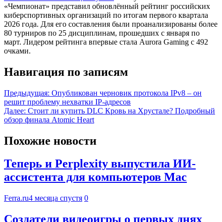
«Чемпионат» представил обновлённый рейтинг российских
киберспортивных организаций по итогам первого квартала
2026 года. Для его составления были проанализированы более
80 турниров по 25 дисциплинам, прошедших с января по
март. Лидером рейтинга впервые стала Aurora Gaming с 492
очками.
Навигация по записям
Предыдущая:
Опубликован черновик протокола IPv8 – он
решит проблему нехватки IP-адресов
Далее:
Стоит ли купить DLC Кровь на Хрустале? Подробный
обзор финала Atomic Heart
Похожие новости
Теперь и Perplexity выпустила ИИ-
ассистента для компьютеров Mac
Ferra.ru
4 месяца спустя
0
Создатели видеоигры о первых днях