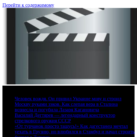
Перейти к содержимому
8 августа, 2026
Человек вождя. Он привил Украине мову и строил
Москву руками зэков. Как слепая вера в Сталина
вознесла и погубила Лазаря Кагановича
Василий Дегтярев — легендарный конструктор
стрелкового оружия СССР
«От турчанок просто тащусь!» Как дагестанец мечтал
уехать в Грузию, но влюбился в Стамбул и начал строить