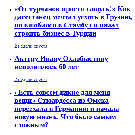
«От турчанок просто тащусь!» Как
дагестанец мечтал уехать в Грузию,
но влюбился в Стамбул и начал
строить бизнес в Турции
2 недели спустя
Актеру Ивану Охлобыстину
исполнилось 60 лет
2 недели спустя
«Есть совсем дикие для меня
вещи» Стюардесса из Омска
переехала в Германию и начала
новую жизнь. Что было самым
сложным?