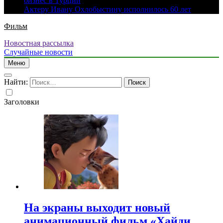
бизнес в Турции
Актеру Ивану Охлобыстину исполнилось 60 лет
Фильм
Новостная рассылка
Случайные новости
Меню
Найти:
Заголовки
На экраны выходит новый
анимационный фильм «Хайди.