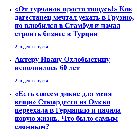
«От турчанок просто тащусь!» Как
дагестанец мечтал уехать в Грузию,
но влюбился в Стамбул и начал
строить бизнес в Турции
2 недели спустя
Актеру Ивану Охлобыстину
исполнилось 60 лет
2 недели спустя
«Есть совсем дикие для меня
вещи» Стюардесса из Омска
переехала в Германию и начала
новую жизнь. Что было самым
сложным?