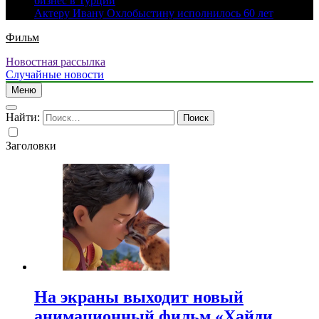
бизнес в Турции
Актеру Ивану Охлобыстину исполнилось 60 лет
Фильм
Новостная рассылка
Случайные новости
Меню
Найти:
Заголовки
На экраны выходит новый
анимационный фильм «Хайди.