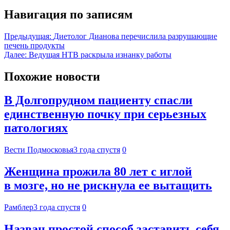
Навигация по записям
Предыдущая:
Диетолог Дианова перечислила разрушающие
печень продукты
Далее:
Ведущая НТВ раскрыла изнанку работы
Похожие новости
В Долгопрудном пациенту спасли
единственную почку при серьезных
патологиях
Вести Подмосковья
3 года спустя
0
Женщина прожила 80 лет с иглой
в мозге, но не рискнула ее вытащить
Рамблер
3 года спустя
0
Назван простой способ заставить себя