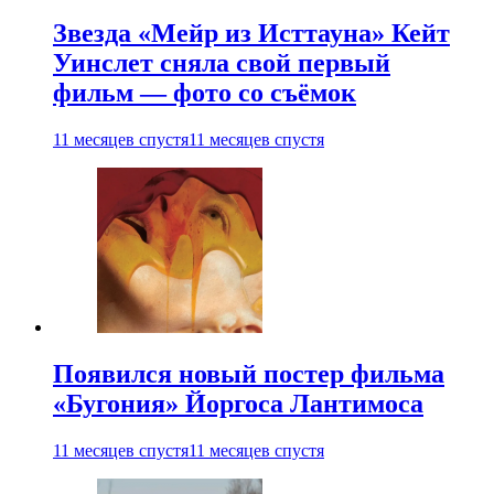
Звезда «Мейр из Исттауна» Кейт
Уинслет сняла свой первый
фильм — фото со съёмок
11 месяцев спустя
11 месяцев спустя
Появился новый постер фильма
«Бугония» Йоргоса Лантимоса
11 месяцев спустя
11 месяцев спустя