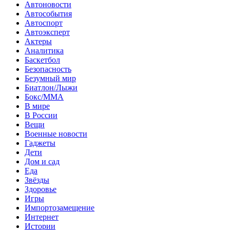
Автоновости
Автособытия
Автоспорт
Автоэксперт
Актеры
Аналитика
Баскетбол
Безопасность
Безумный мир
Биатлон/Лыжи
Бокс/MMA
В мире
В России
Вещи
Военные новости
Гаджеты
Дети
Дом и сад
Еда
Звёзды
Здоровье
Игры
Импортозамещение
Интернет
Истории