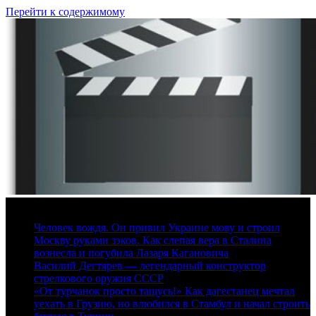
Перейти к содержимому
7 августа, 2026
Человек вождя. Он привил Украине мову и строил
Москву руками зэков. Как слепая вера в Сталина
вознесла и погубила Лазаря Кагановича
Василий Дегтярев — легендарный конструктор
стрелкового оружия СССР
«От турчанок просто тащусь!» Как дагестанец мечтал
уехать в Грузию, но влюбился в Стамбул и начал строить