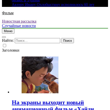
бизнес в Турции
Актеру Ивану Охлобыстину исполнилось 60 лет
Фильм
Новостная рассылка
Случайные новости
Меню
Найти:
Заголовки
На экраны выходит новый
анимационный фильм «Хайди.