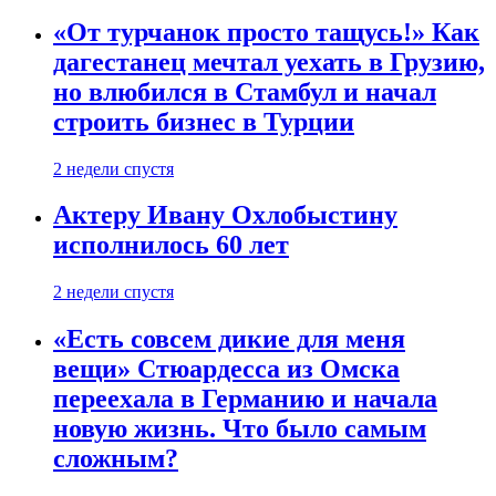
«От турчанок просто тащусь!» Как
дагестанец мечтал уехать в Грузию,
но влюбился в Стамбул и начал
строить бизнес в Турции
2 недели спустя
Актеру Ивану Охлобыстину
исполнилось 60 лет
2 недели спустя
«Есть совсем дикие для меня
вещи» Стюардесса из Омска
переехала в Германию и начала
новую жизнь. Что было самым
сложным?