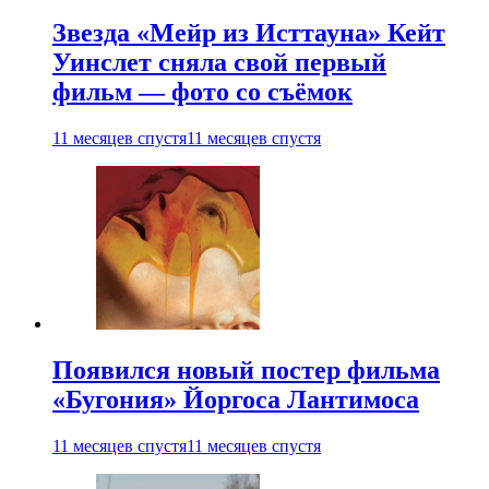
Звезда «Мейр из Исттауна» Кейт
Уинслет сняла свой первый
фильм — фото со съёмок
11 месяцев спустя
11 месяцев спустя
Появился новый постер фильма
«Бугония» Йоргоса Лантимоса
11 месяцев спустя
11 месяцев спустя