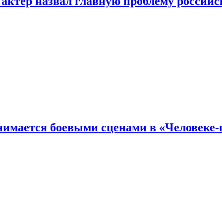
 актер назвал главную проблему российс
имается боевыми сценами в «Человеке-