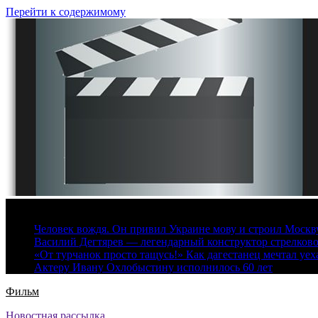
Перейти к содержимому
7 августа, 2026
Человек вождя. Он привил Украине мову и строил Москву 
Василий Дегтярев — легендарный конструктор стрелков
«От турчанок просто тащусь!» Как дагестанец мечтал уех
Актеру Ивану Охлобыстину исполнилось 60 лет
Фильм
Новостная рассылка