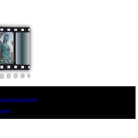
Лазаря Кагановича
урции