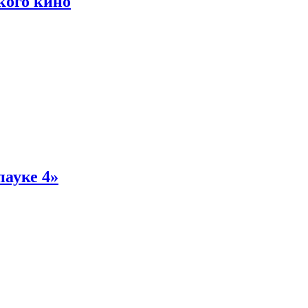
кого кино
пауке 4»