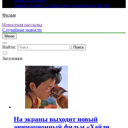
бизнес в Турции
Актеру Ивану Охлобыстину исполнилось 60 лет
Фильм
Новостная рассылка
Случайные новости
Меню
Найти:
Заголовки
На экраны выходит новый
анимационный фильм «Хайди.