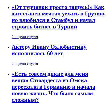
«От турчанок просто тащусь!» Как
дагестанец мечтал уехать в Грузию,
но влюбился в Стамбул и начал
строить бизнес в Турции
2 недели спустя
Актеру Ивану Охлобыстину
исполнилось 60 лет
2 недели спустя
«Есть совсем дикие для меня
вещи» Стюардесса из Омска
переехала в Германию и начала
новую жизнь. Что было самым
сложным?