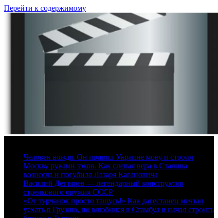
Перейти к содержимому
8 августа, 2026
Человек вождя. Он привил Украине мову и строил
Москву руками зэков. Как слепая вера в Сталина
вознесла и погубила Лазаря Кагановича
Василий Дегтярев — легендарный конструктор
стрелкового оружия СССР
«От турчанок просто тащусь!» Как дагестанец мечтал
уехать в Грузию, но влюбился в Стамбул и начал строить