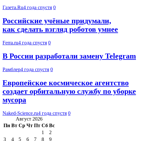
Газета.Ru
4 года спустя
0
Российские учёные придумали,
как сделать взгляд роботов умнее
Ferra.ru
4 года спустя
0
В России разработали замену Telegram
Рамблер
4 года спустя
0
Европейское космическое агентство
создает орбитальную службу по уборке
мусора
Naked-Science.ru
4 года спустя
0
Август 2026
Пн
Вт
Ср
Чт
Пт
Сб
Вс
1
2
3
4
5
6
7
8
9