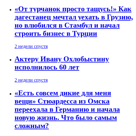
«От турчанок просто тащусь!» Как
дагестанец мечтал уехать в Грузию,
но влюбился в Стамбул и начал
строить бизнес в Турции
2 недели спустя
Актеру Ивану Охлобыстину
исполнилось 60 лет
2 недели спустя
«Есть совсем дикие для меня
вещи» Стюардесса из Омска
переехала в Германию и начала
новую жизнь. Что было самым
сложным?