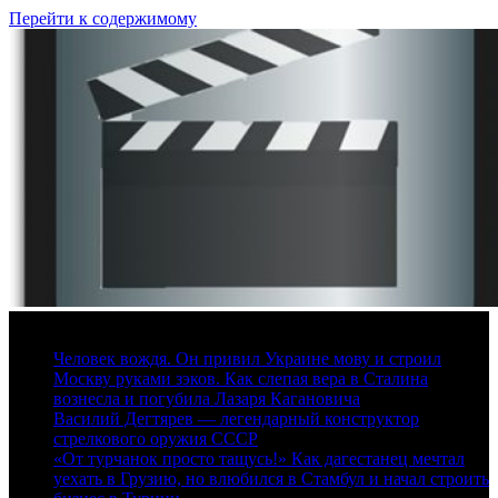
Перейти к содержимому
7 августа, 2026
Человек вождя. Он привил Украине мову и строил
Москву руками зэков. Как слепая вера в Сталина
вознесла и погубила Лазаря Кагановича
Василий Дегтярев — легендарный конструктор
стрелкового оружия СССР
«От турчанок просто тащусь!» Как дагестанец мечтал
уехать в Грузию, но влюбился в Стамбул и начал строить