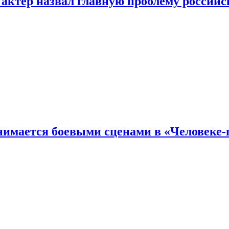
 актер назвал главную проблему российс
имается боевыми сценами в «Человеке-