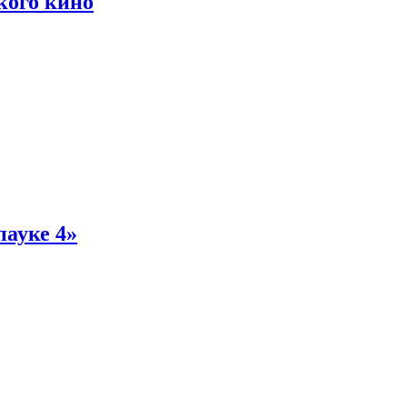
кого кино
пауке 4»