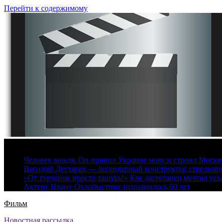
Перейти к содержимому
9 августа, 2026
Человек вождя. Он привил Украине мову и строил Москву 
Василий Дегтярев — легендарный конструктор стрелков
«От турчанок просто тащусь!» Как дагестанец мечтал уех
Актеру Ивану Охлобыстину исполнилось 60 лет
Фильм
Новостная рассылка