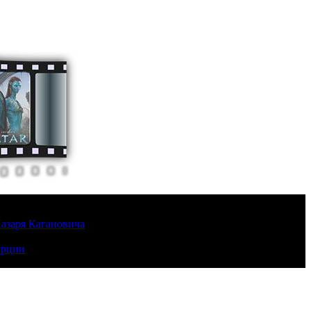
Лазаря Кагановича
урции