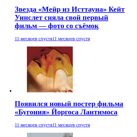
Звезда «Мейр из Исттауна» Кейт
Уинслет сняла свой первый
фильм — фото со съёмок
11 месяцев спустя
11 месяцев спустя
Появился новый постер фильма
«Бугония» Йоргоса Лантимоса
11 месяцев спустя
11 месяцев спустя