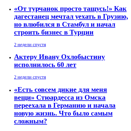
«От турчанок просто тащусь!» Как
дагестанец мечтал уехать в Грузию,
но влюбился в Стамбул и начал
строить бизнес в Турции
2 недели спустя
Актеру Ивану Охлобыстину
исполнилось 60 лет
2 недели спустя
«Есть совсем дикие для меня
вещи» Стюардесса из Омска
переехала в Германию и начала
новую жизнь. Что было самым
сложным?