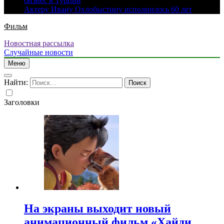
бизнес в Турции
Актеру Ивану Охлобыстину исполнилось 60 лет
Фильм
Новостная рассылка
Случайные новости
Меню
Найти:
Заголовки
На экраны выходит новый
анимационный фильм «Хайди.