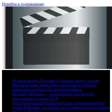
Перейти к содержимому
7 августа, 2026
Человек вождя. Он привил Украине мову и строил
Москву руками зэков. Как слепая вера в Сталина
вознесла и погубила Лазаря Кагановича
Василий Дегтярев — легендарный конструктор
стрелкового оружия СССР
«От турчанок просто тащусь!» Как дагестанец мечтал
уехать в Грузию, но влюбился в Стамбул и начал строить