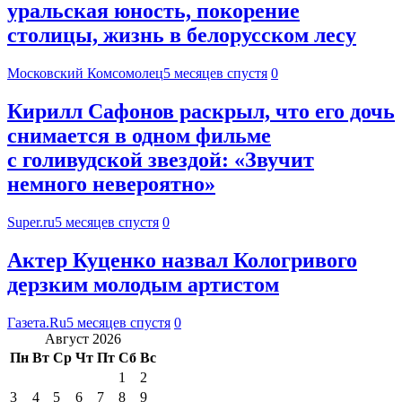
уральская юность, покорение
столицы, жизнь в белорусском лесу
Московский Комсомолец
5 месяцев спустя
0
Кирилл Сафонов раскрыл, что его дочь
снимается в одном фильме
с голивудской звездой: «Звучит
немного невероятно»
Super.ru
5 месяцев спустя
0
Актер Куценко назвал Кологривого
дерзким молодым артистом
Газета.Ru
5 месяцев спустя
0
Август 2026
Пн
Вт
Ср
Чт
Пт
Сб
Вс
1
2
3
4
5
6
7
8
9