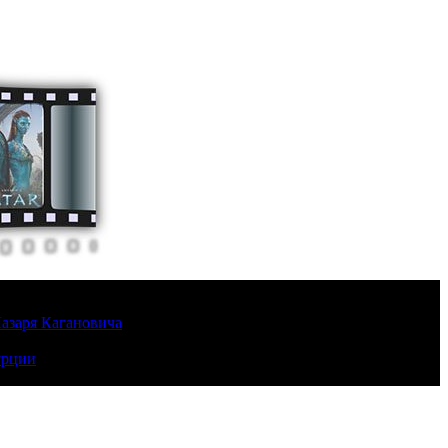
Лазаря Кагановича
урции