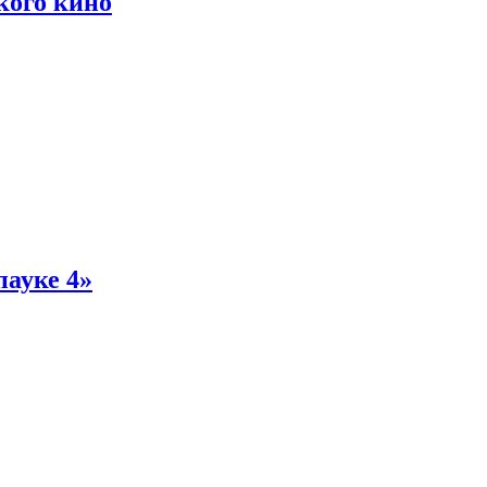
кого кино
пауке 4»