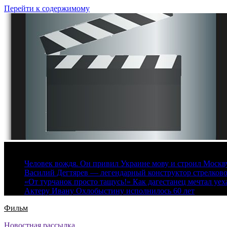
Перейти к содержимому
7 августа, 2026
Человек вождя. Он привил Украине мову и строил Москву 
Василий Дегтярев — легендарный конструктор стрелков
«От турчанок просто тащусь!» Как дагестанец мечтал уех
Актеру Ивану Охлобыстину исполнилось 60 лет
Фильм
Новостная рассылка