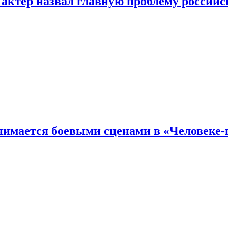
 актер назвал главную проблему российс
имается боевыми сценами в «Человеке-