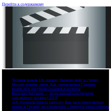
Перейти к содержимому
9 августа, 2026
Человек вождя. Он привил Украине мову и строил
Москву руками зэков. Как слепая вера в Сталина
вознесла и погубила Лазаря Кагановича
Василий Дегтярев — легендарный конструктор
стрелкового оружия СССР
«От турчанок просто тащусь!» Как дагестанец мечтал
уехать в Грузию, но влюбился в Стамбул и начал строить