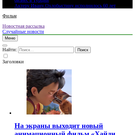
бизнес в Турции
Актеру Ивану Охлобыстину исполнилось 60 лет
Фильм
Новостная рассылка
Случайные новости
Меню
Найти:
Заголовки
На экраны выходит новый
анимационный фильм «Хайди.