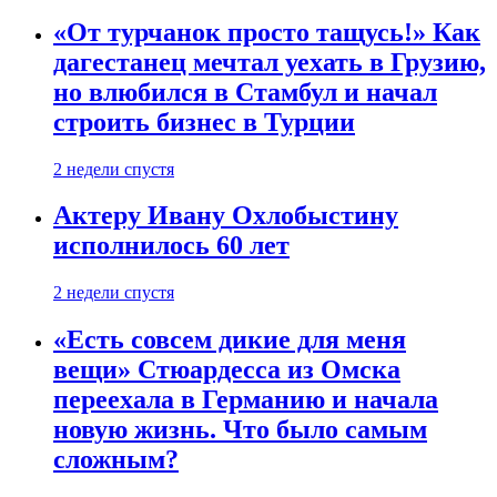
«От турчанок просто тащусь!» Как
дагестанец мечтал уехать в Грузию,
но влюбился в Стамбул и начал
строить бизнес в Турции
2 недели спустя
Актеру Ивану Охлобыстину
исполнилось 60 лет
2 недели спустя
«Есть совсем дикие для меня
вещи» Стюардесса из Омска
переехала в Германию и начала
новую жизнь. Что было самым
сложным?