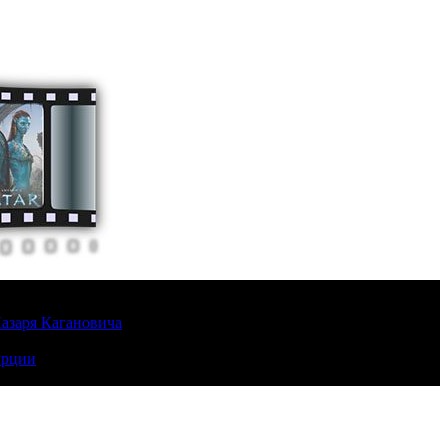
Лазаря Кагановича
урции