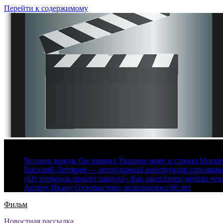
Перейти к содержимому
7 августа, 2026
Человек вождя. Он привил Украине мову и строил Москву 
Василий Дегтярев — легендарный конструктор стрелков
«От турчанок просто тащусь!» Как дагестанец мечтал уех
Актеру Ивану Охлобыстину исполнилось 60 лет
Фильм
Новостная рассылка