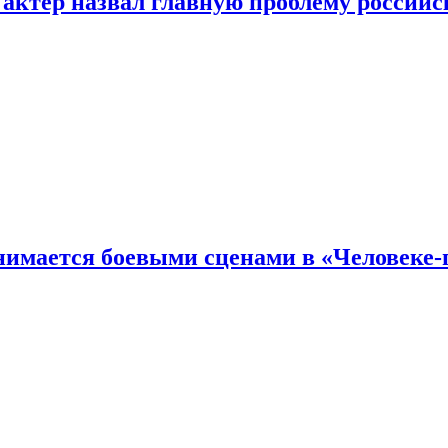
 актер назвал главную проблему российс
имается боевыми сценами в «Человеке-