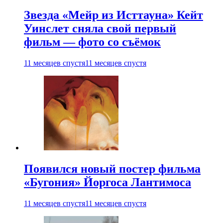
Звезда «Мейр из Исттауна» Кейт
Уинслет сняла свой первый
фильм — фото со съёмок
11 месяцев спустя
11 месяцев спустя
Появился новый постер фильма
«Бугония» Йоргоса Лантимоса
11 месяцев спустя
11 месяцев спустя