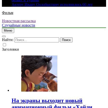
бизнес в Турции
Актеру Ивану Охлобыстину исполнилось 60 лет
Фильм
Новостная рассылка
Случайные новости
Меню
Найти:
Заголовки
На экраны выходит новый
анимационный фильм «Хайди.