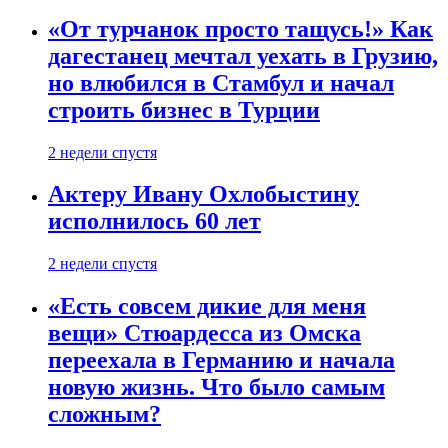
«От турчанок просто тащусь!» Как
дагестанец мечтал уехать в Грузию,
но влюбился в Стамбул и начал
строить бизнес в Турции
2 недели спустя
Актеру Ивану Охлобыстину
исполнилось 60 лет
2 недели спустя
«Есть совсем дикие для меня
вещи» Стюардесса из Омска
переехала в Германию и начала
новую жизнь. Что было самым
сложным?