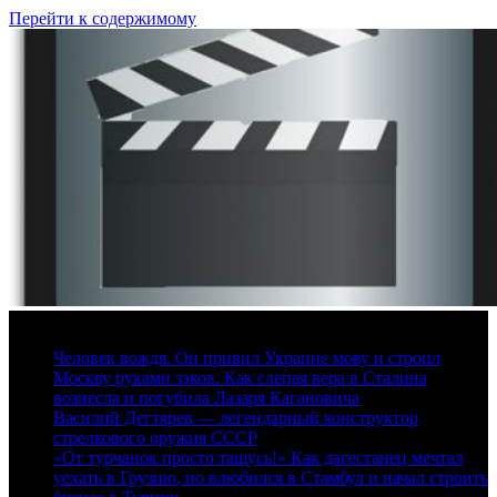
Перейти к содержимому
6 августа, 2026
Человек вождя. Он привил Украине мову и строил
Москву руками зэков. Как слепая вера в Сталина
вознесла и погубила Лазаря Кагановича
Василий Дегтярев — легендарный конструктор
стрелкового оружия СССР
«От турчанок просто тащусь!» Как дагестанец мечтал
уехать в Грузию, но влюбился в Стамбул и начал строить