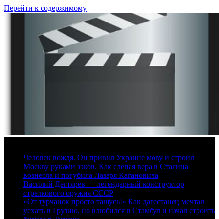
Перейти к содержимому
8 августа, 2026
Человек вождя. Он привил Украине мову и строил
Москву руками зэков. Как слепая вера в Сталина
вознесла и погубила Лазаря Кагановича
Василий Дегтярев — легендарный конструктор
стрелкового оружия СССР
«От турчанок просто тащусь!» Как дагестанец мечтал
уехать в Грузию, но влюбился в Стамбул и начал строить