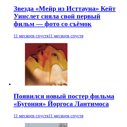
Звезда «Мейр из Исттауна» Кейт
Уинслет сняла свой первый
фильм — фото со съёмок
11 месяцев спустя
11 месяцев спустя
Появился новый постер фильма
«Бугония» Йоргоса Лантимоса
11 месяцев спустя
11 месяцев спустя