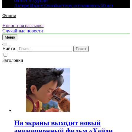
бизнес в Турции
Актеру Ивану Охлобыстину исполнилось 60 лет
Фильм
Новостная рассылка
Случайные новости
Меню
Найти:
Заголовки
На экраны выходит новый
анимационный фильм «Хайди.