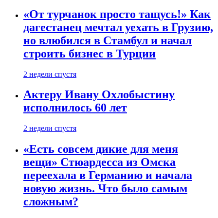
«От турчанок просто тащусь!» Как
дагестанец мечтал уехать в Грузию,
но влюбился в Стамбул и начал
строить бизнес в Турции
2 недели спустя
Актеру Ивану Охлобыстину
исполнилось 60 лет
2 недели спустя
«Есть совсем дикие для меня
вещи» Стюардесса из Омска
переехала в Германию и начала
новую жизнь. Что было самым
сложным?