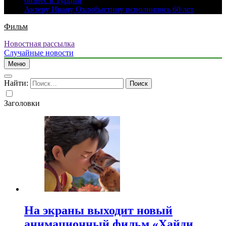
бизнес в Турции
Актеру Ивану Охлобыстину исполнилось 60 лет
Фильм
Новостная рассылка
Случайные новости
Меню
Найти:
Заголовки
На экраны выходит новый
анимационный фильм «Хайди.