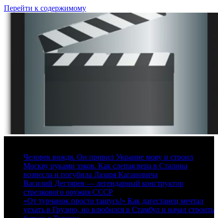
Перейти к содержимому
7 августа, 2026
Человек вождя. Он привил Украине мову и строил
Москву руками зэков. Как слепая вера в Сталина
вознесла и погубила Лазаря Кагановича
Василий Дегтярев — легендарный конструктор
стрелкового оружия СССР
«От турчанок просто тащусь!» Как дагестанец мечтал
уехать в Грузию, но влюбился в Стамбул и начал строить