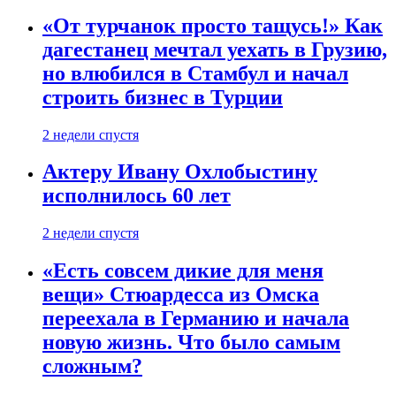
«От турчанок просто тащусь!» Как
дагестанец мечтал уехать в Грузию,
но влюбился в Стамбул и начал
строить бизнес в Турции
2 недели спустя
Актеру Ивану Охлобыстину
исполнилось 60 лет
2 недели спустя
«Есть совсем дикие для меня
вещи» Стюардесса из Омска
переехала в Германию и начала
новую жизнь. Что было самым
сложным?