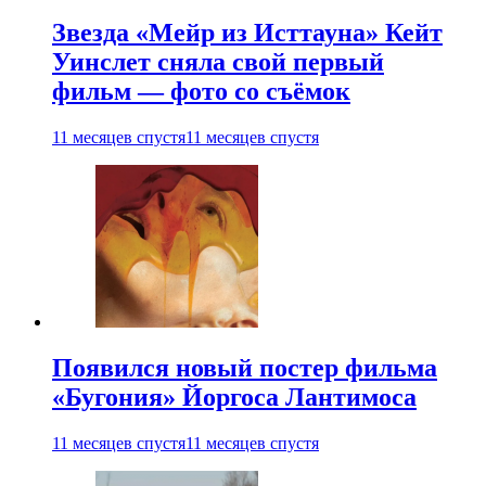
Звезда «Мейр из Исттауна» Кейт
Уинслет сняла свой первый
фильм — фото со съёмок
11 месяцев спустя
11 месяцев спустя
Появился новый постер фильма
«Бугония» Йоргоса Лантимоса
11 месяцев спустя
11 месяцев спустя