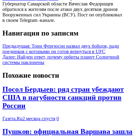
Губернатор Самарской области Вячеслав Федорищев
обратился к жителям после атаки двух десятков дронов
Вооруженных сил Украины (ВСУ). Пост он опубликовал
в своем Telegram -канале.
Навигация по записям
Предыдущая:
Тони Фергюсон назвал двух бойцов, ради
поединков с которыми он готов вернуться в UFC
Далее:
Найден ответ, почему орбиты планет Солнечной
системы наклонены
Похожие новости
Посол Бердыев: ряд стран убеждают
США в пагубности санкций против
России
Газета.Ru
2 месяца спустя
0
Пушков: официальная Варшава зашла