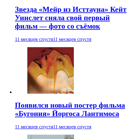
Звезда «Мейр из Исттауна» Кейт
Уинслет сняла свой первый
фильм — фото со съёмок
11 месяцев спустя
11 месяцев спустя
Появился новый постер фильма
«Бугония» Йоргоса Лантимоса
11 месяцев спустя
11 месяцев спустя