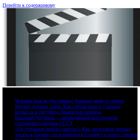
Перейти к содержимому
6 августа, 2026
Человек вождя. Он привил Украине мову и строил
Москву руками зэков. Как слепая вера в Сталина
вознесла и погубила Лазаря Кагановича
Василий Дегтярев — легендарный конструктор
стрелкового оружия СССР
«От турчанок просто тащусь!» Как дагестанец мечтал
уехать в Грузию, но влюбился в Стамбул и начал строить