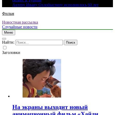
бизнес в Турции
Актеру Ивану Охлобыстину исполнилось 60 лет
Фильм
Новостная рассылка
Случайные новости
Меню
Найти:
Заголовки
На экраны выходит новый
анимационный фильм «Хайди.