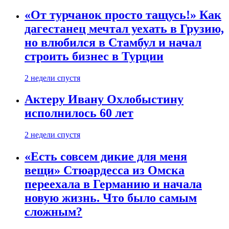
«От турчанок просто тащусь!» Как
дагестанец мечтал уехать в Грузию,
но влюбился в Стамбул и начал
строить бизнес в Турции
2 недели спустя
Актеру Ивану Охлобыстину
исполнилось 60 лет
2 недели спустя
«Есть совсем дикие для меня
вещи» Стюардесса из Омска
переехала в Германию и начала
новую жизнь. Что было самым
сложным?