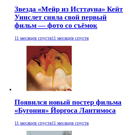
Звезда «Мейр из Исттауна» Кейт
Уинслет сняла свой первый
фильм — фото со съёмок
11 месяцев спустя
11 месяцев спустя
Появился новый постер фильма
«Бугония» Йоргоса Лантимоса
11 месяцев спустя
11 месяцев спустя