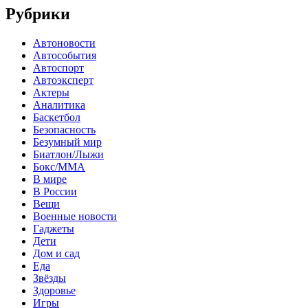
Рубрики
Автоновости
Автособытия
Автоспорт
Автоэксперт
Актеры
Аналитика
Баскетбол
Безопасность
Безумный мир
Биатлон/Лыжи
Бокс/MMA
В мире
В России
Вещи
Военные новости
Гаджеты
Дети
Дом и сад
Еда
Звёзды
Здоровье
Игры