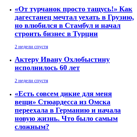
«От турчанок просто тащусь!» Как
дагестанец мечтал уехать в Грузию,
но влюбился в Стамбул и начал
строить бизнес в Турции
2 недели спустя
Актеру Ивану Охлобыстину
исполнилось 60 лет
2 недели спустя
«Есть совсем дикие для меня
вещи» Стюардесса из Омска
переехала в Германию и начала
новую жизнь. Что было самым
сложным?