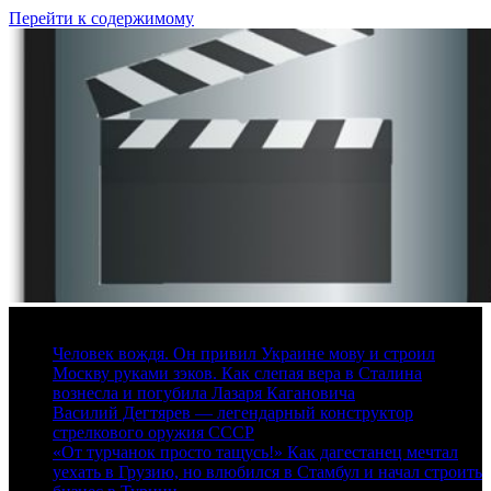
Перейти к содержимому
6 августа, 2026
Человек вождя. Он привил Украине мову и строил
Москву руками зэков. Как слепая вера в Сталина
вознесла и погубила Лазаря Кагановича
Василий Дегтярев — легендарный конструктор
стрелкового оружия СССР
«От турчанок просто тащусь!» Как дагестанец мечтал
уехать в Грузию, но влюбился в Стамбул и начал строить