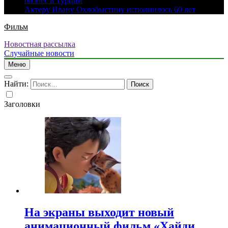
бизнес в Турции
Актеру Ивану Охлобыстину исполнилось 60 лет
Фильм
Новостная рассылка
Случайные новости
Меню
Найти:
Заголовки
На экраны выходит новый
анимационный фильм «Хайди.