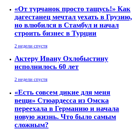
«От турчанок просто тащусь!» Как
дагестанец мечтал уехать в Грузию,
но влюбился в Стамбул и начал
строить бизнес в Турции
2 недели спустя
Актеру Ивану Охлобыстину
исполнилось 60 лет
2 недели спустя
«Есть совсем дикие для меня
вещи» Стюардесса из Омска
переехала в Германию и начала
новую жизнь. Что было самым
сложным?