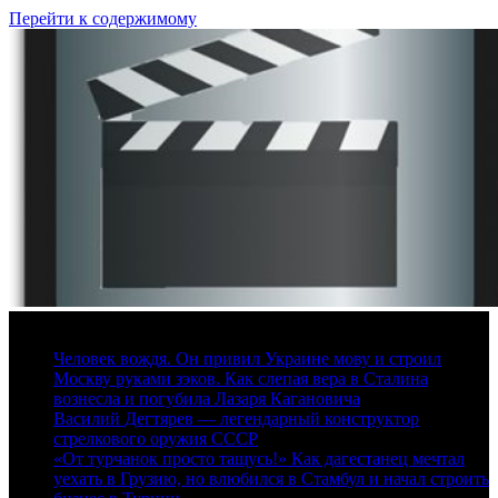
Перейти к содержимому
7 августа, 2026
Человек вождя. Он привил Украине мову и строил
Москву руками зэков. Как слепая вера в Сталина
вознесла и погубила Лазаря Кагановича
Василий Дегтярев — легендарный конструктор
стрелкового оружия СССР
«От турчанок просто тащусь!» Как дагестанец мечтал
уехать в Грузию, но влюбился в Стамбул и начал строить