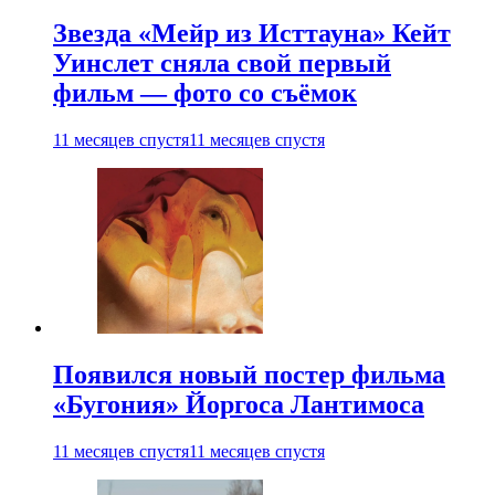
Звезда «Мейр из Исттауна» Кейт
Уинслет сняла свой первый
фильм — фото со съёмок
11 месяцев спустя
11 месяцев спустя
Появился новый постер фильма
«Бугония» Йоргоса Лантимоса
11 месяцев спустя
11 месяцев спустя