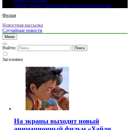
бизнес в Турции
Актеру Ивану Охлобыстину исполнилось 60 лет
Фильм
Новостная рассылка
Случайные новости
Меню
Найти:
Заголовки
На экраны выходит новый
анимационный фильм «Хайди.