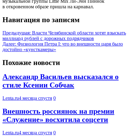
музыкальной группы Little Mix Ли-Энн Пиннок
в откровенном образе пришла на карнавал.
Навигация по записям
Предыдущая:
Власти Челябинской области хотят взыскать
миллиард рублей с дорожных подрядчиков
Далее:
Физиология Петра I: что во внешности царя было
достойно «кунсткамеры»
Похожие новости
Александр Васильев высказался о
стиле Ксении Собчак
Lenta.ru
4 месяца спустя
0
Внешность россиянок на премии
«Служение» восхитила соцсети
Lenta.ru
4 месяца спустя
0