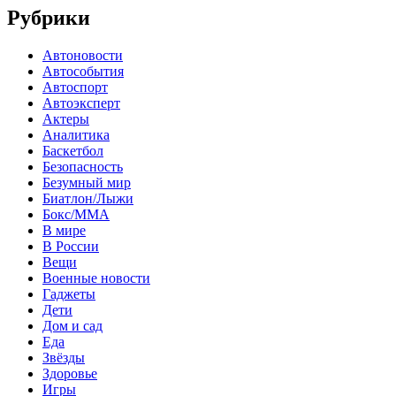
Рубрики
Автоновости
Автособытия
Автоспорт
Автоэксперт
Актеры
Аналитика
Баскетбол
Безопасность
Безумный мир
Биатлон/Лыжи
Бокс/MMA
В мире
В России
Вещи
Военные новости
Гаджеты
Дети
Дом и сад
Еда
Звёзды
Здоровье
Игры